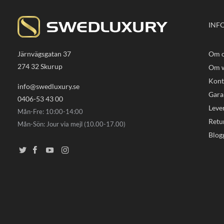
INF
Järnvägsgatan 37
Om o
274 32 Skurup
Om w
Kont
info@swedluxury.se
Gara
0406-53 43 00
Leve
Mån-Fre: 10:00-14:00
Retu
Mån-Sön: Jour via mejl (10.00-17.00)
Blog