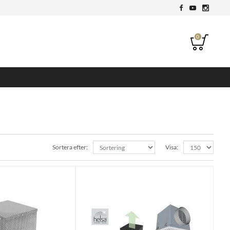
0
Sortera efter:
Visa: