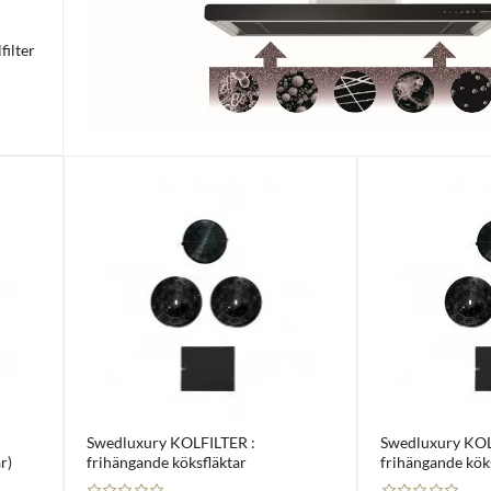
filter
Swedluxury KOLFILTER :
Swedluxury KOL
r)
frihängande köksfläktar
frihängande köks