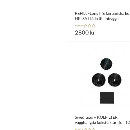
REFILL -Long life keramiska kol
HELSA i låda till inbyggd
2800 kr
Swedluxury KOLFILTER :
vägghängda köksfläktar (för 1 å