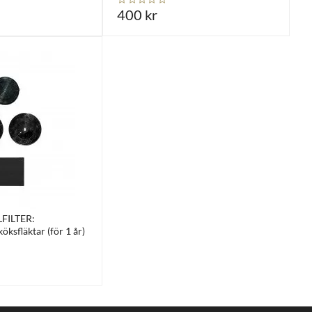
400 kr
LFILTER:
ksfläktar (för 1 år)