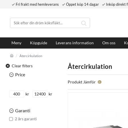
Fri frakt med hemleverans
Öppet köp 14 dagar
Inköp direkt f
Meny
Köpguide
Leverans information
Om oss
Ko
Återcirkulation
Återcirkulation
Clear filters
Price
Produkt Jämför
0
kr
kr
Garanti
2 års garanti