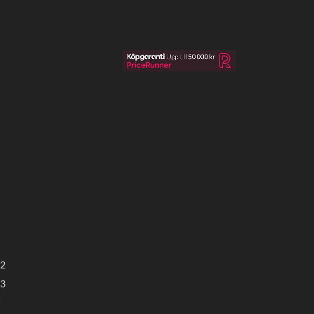
certifierad ehandel
Trustpilot
22
23
r