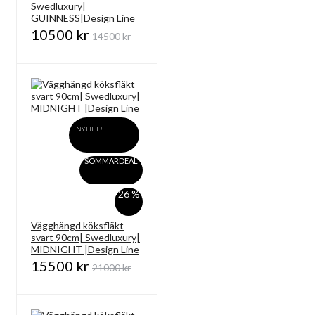
Swedluxury|
GUINNESS|Design Line
10500 kr
14500 kr
NYHET !
SOMMARDEAL
-26 %
Vägghängd köksfläkt
svart 90cm| Swedluxury|
MIDNIGHT |Design Line
15500 kr
21000 kr