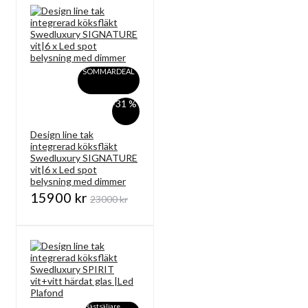
SOMMARDEAL
-31 %
Design line tak
integrerad köksfläkt
Swedluxury SIGNATURE
vit|6 x Led spot
belysning med dimmer
15900 kr
23000 kr
Bästsäljare