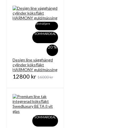
Bästsäljare
SOMMARDEAL
-20 %
Design line vägghängd
cylinder köksfläkt
HARMONY guld/mässing
12800 kr
16000 kr
SOMMARDEAL