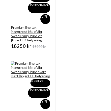
SOMMARDEAL
-3 %
Premium line tak
integrerad köksfläkt
Swedluxury Pure vit
|linjär LED belysning
18250 kr
18900 kr
Bästsäljare
SOMMARDEAL
-9 %