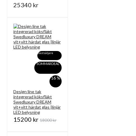
25340 kr
Bästsäljare
SOMMARDEAL
-16 %
Design line tak
integrerad köksfläkt
Swedluxury DREAM
vit+vitt härdat glas |linjär
LED belysning
15200 kr
18000 kr