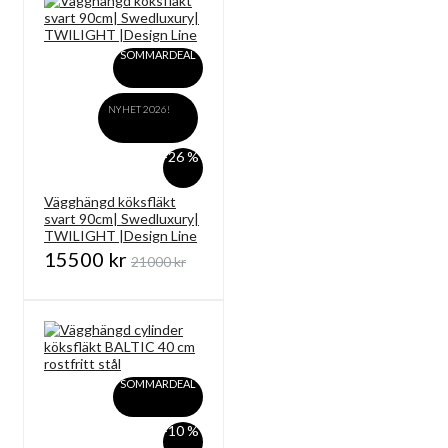
SOMMARDEAL
NYHET 2026!
-26 %
Vägghängd köksfläkt
svart 90cm| Swedluxury|
TWILIGHT |Design Line
15500 kr
21000 kr
SOMMARDEAL
-10 %