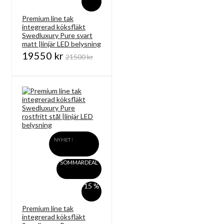
Premium line tak
integrerad köksfläkt
Swedluxury Pure svart
matt |linjär LED belysning
19550 kr
21500 kr
NYHET !
SOMMARDEAL
-15 %
Premium line tak
integrerad köksfläkt