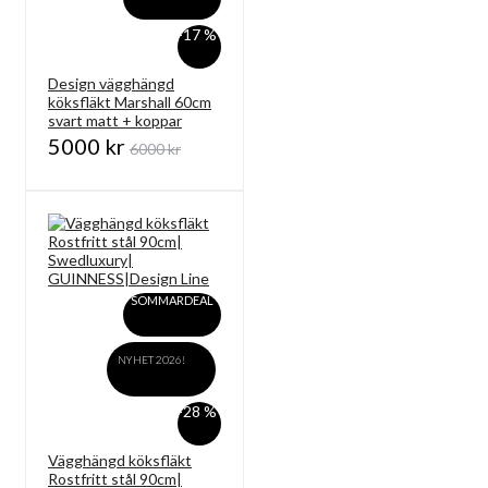
-17 %
Design vägghängd
köksfläkt Marshall 60cm
svart matt + koppar
5000 kr
6000 kr
SOMMARDEAL
NYHET 2026!
-28 %
Vägghängd köksfläkt
Rostfritt stål 90cm|