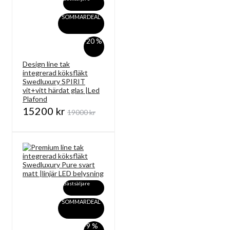
SOMMARDEAL
-20 %
Design line tak
integrerad köksfläkt
Swedluxury SPIRIT
vit+vitt härdat glas |Led
Plafond
15200 kr
19000 kr
Bästsäljare
SOMMARDEAL
-9 %