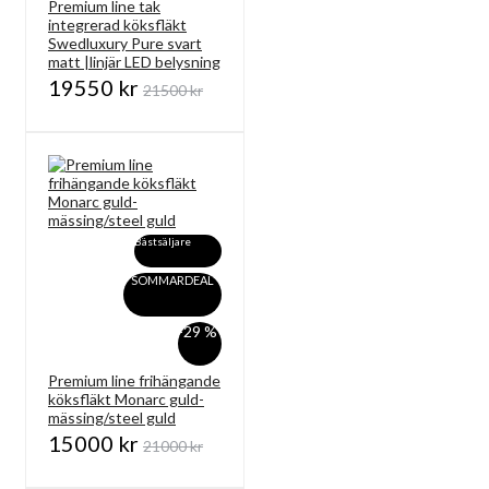
Premium line tak
integrerad köksfläkt
Swedluxury Pure svart
matt |linjär LED belysning
19550 kr
21500 kr
Bästsäljare
SOMMARDEAL
-29 %
Premium line frihängande
köksfläkt Monarc guld-
mässing/steel guld
15000 kr
21000 kr