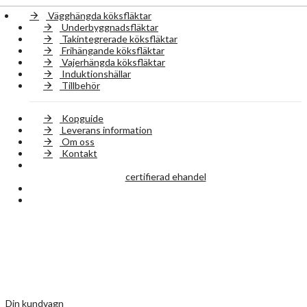
Vägghängda köksfläktar
Underbyggnadsfläktar
Takintegrerade köksfläktar
Frihängande köksfläktar
Vajerhängda köksfläktar
Induktionshällar
Tillbehör
Kopguide
Leverans information
Om oss
Kontakt
certifierad ehandel
Din kundvagn