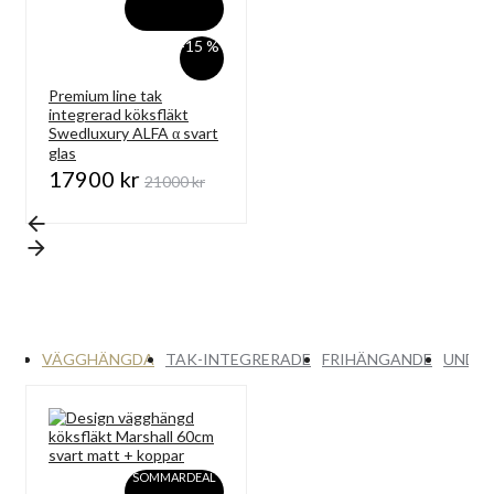
-15 %
Premium line tak
integrerad köksfläkt
Swedluxury ALFA α svart
glas
17900 kr
21000 kr
VÄGGHÄNGDA
TAK-INTEGRERADE
FRIHÄNGANDE
UNDE
SOMMARDEAL