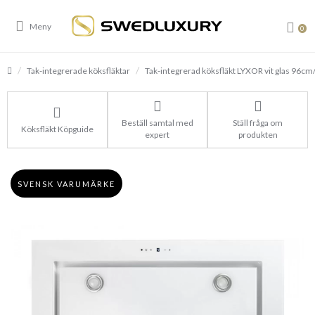
0
Tak-integrerade köksfläktar
Tak-integrerad köksfläkt LYXOR vit glas 96c
Beställ samtal med
Ställ fråga om
Köksfläkt Köpguide
expert
produkten
SVENSK VARUMÄRKE