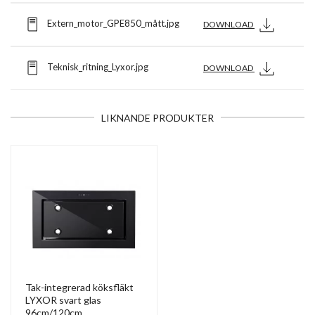
Extern_motor_GPE850_mått.jpg
DOWNLOAD
Teknisk_ritning_Lyxor.jpg
DOWNLOAD
LIKNANDE PRODUKTER
Tak-integrerad köksfläkt
LYXOR svart glas
96cm/120cm