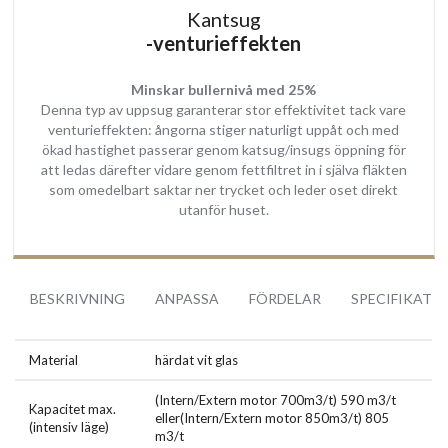
Kantsug
glas och fettavvisande färg.
-venturieffekten
Takfläkten levereras med fettfilter som fångar upp matfett och
skyddar köksfläktens inre från föroreningar.
Minskar bullernivå med 25%
Denna typ av uppsug garanterar stor effektivitet tack vare
Bekvämligheter
venturieffekten: ångorna stiger naturligt uppåt och med
Köksfläkten styrs med en medföljande fjärrkontroll, men kan även
ökad hastighet passerar genom katsug/insugs öppning för
manövreras manuellt med elektronisk touch styrning som är
att ledas därefter vidare genom fettfiltret in i själva fläkten
monterad i ramen på en av långsidorna. Den moderna styrningen
som omedelbart saktar ner trycket och leder oset direkt
utanför huset.
har en exklusiv bakgrundsbelysning i blå. Med styrningen via touch
och via fjärrkontroll kan du tända och släcka belysningen, välja
motor hastighet och sätta köksfläkten på eftergång läge med en
timer på upp till 8 min.
BESKRIVNING
ANPASSA
FÖRDELAR
SPECIFIKATI
Enkel installation
Takintegrerade köksfläkten Lyxor Vit glas, monteras fast med hjälp
Material
härdat vit glas
av två medföljande fästen som fästs i taket eller konstruktionen.
(Intern/Extern motor 700m3/t) 590 m3/t
Därefter trär man fast köksfläkten och säkrar med skruv inuti
Kapacitet max.
eller(Intern/Extern motor 850m3/t) 805
(intensiv läge)
kåpan.
m3/t