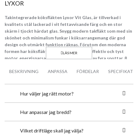
LYXOR
Takintegrerade köksfläkten Lyxor Vit Glas, är tillverkad i
kvalitets stål lackerad i vit fettavvisande färg och en stor
skärm i tjockt härdat glas. Snygg modern takfläkt som med sin
skönhet och minimalism funkar i köksarrangemang där god
design och utmärkt funktion räknas. Förutom den moderna
formen har köksfläkten utrustats med en effektiv och tyst
motor, energisparsam LED belysning i form av fyra spottar, 8
minuters timer och fjärrkontroll. Det som skiljer denna
BESKRIVNING
ANPASSA
FÖRDELAR
SPECIFIKATI
takintegrerade köksfläkt är den avtagbara motorn som kan
användas som intern motor eller sättas externt på vinden och
tack vare detta arbeta med ljudlös drift i köket. Takfläkten
Lyxor är tillgänglig i bredd: 90 cm och 120 cm.
Hur väljer jag rätt motor?
Topp Egenskaper:
Hur anpassar jag bredd?
Tyst 4 stegs motor (3 steg + 1 intensiv)
Motor GP700 - kapacitet 672 m3/h; eller GP850 - kapacitet 805
m3/h
Vilket driftläge skall jag välja?
Köksfläkten blir av med matos på ett ögonblick