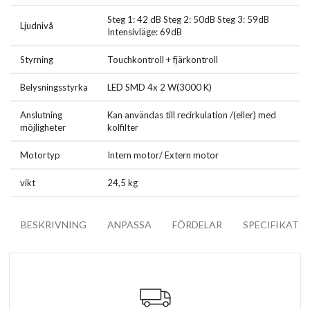
Inbyggnads dimensioner:
Steg 1: 42 dB Steg 2: 50dB Steg 3: 59dB
Avser 96 cm bredd: 800 x 400 (mm)
Ljudnivå
Intensivläge: 69dB
Avser 120 cm bredd: 1033 x 400 (mm)
Styrning
Touchkontroll + fjärkontroll
Inbyggnadshöjden på kåpa med extern motor är: 9 cm
Belysningsstyrka
LED SMD 4x 2 W(3000 K)
Inbyggnadshöjden med motor fast på kåpan är: 36 cm
Anslutning
Kan användas till recirkulation /(eller) med
Köksfläkt levereras med en strömkabel och stickkontakt som
möjligheter
kolfilter
anslutas till elnät med (200-230V ~ 50Hz).
Motortyp
Intern motor/ Extern motor
Leveransomfång:
vikt
24,5 kg
Köksfläkt i valfri bredd och motor
Fjärrkontroll
Extern motor inkluderar 4 meter anslutning kabel
BESKRIVNING
ANPASSA
FÖRDELAR
SPECIFIKATI
Fettfilter (96cm: 3 styck; 120cm: 4 styck)
Kallrasskydd 150 / övergång till 125
Tillbehör för montage
Faktura/Kvitto
Manual
2 års GARANTI