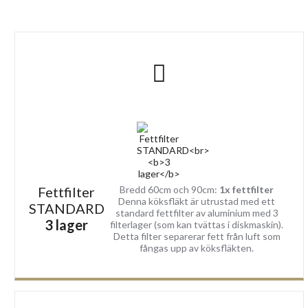
Leveransomfång:
Köksfläkt i valfri bredd och motor
Fettfilter
Extern motor inkluderar 4 meter anslutning kabel
Kallrasskydd 150 / övergång till 125
Faktura/Kvitto
Manual
2 års GARANTI
Fettfilter
Bredd 60cm och 90cm:
1x fettfilter
Denna köksfläkt är utrustad med ett
STANDARD
standard fettfilter av aluminium med 3
3 lager
filterlager (som kan tvättas i diskmaskin).
Detta filter separerar fett från luft som
fångas upp av köksfläkten.