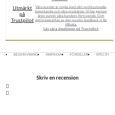
Utmärkt
Våra kunder är nöjda med vårt professionella
bemötande och våra produkter. Vi har genom
på
åren vunnit våra kunders förtroende. Och
Trustpilot
detta bekräftas av den positiv feedback vi får
tillbaka.
Läs våra ömdömen på Trustpilot
BESKRIVNING
ANPASSA
FÖRDELAR
SPECIFIK
Skriv en recension
Logga in
eller
registrera dig
för att skriva en recension