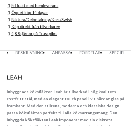
Fri frakt med hemleverans
Öppet köp 14 dagar
Faktura/Delbetalning/Kort/Swish
Köp direkt från tillverkaren
4,8 Stjärnor på Trustpilot
BESKRIVNING
ANPASSA
FÖRDELAR
SPECIFIK
LEAH
Inbyggnads köksfläkten Leah är tillverkad i hög kvalitets
rostfritt stål, med en elegant touch panel i vit härdat glas på
framkant. Med den stilrena, moderna och klassiska design
passa köksfläkten perfekt till alla köksarrangemang. Den
inbyggda köksfläkten Leah imponerar med sin diskreta
karaktär och effektivitet. Energisparsam Led belysning,