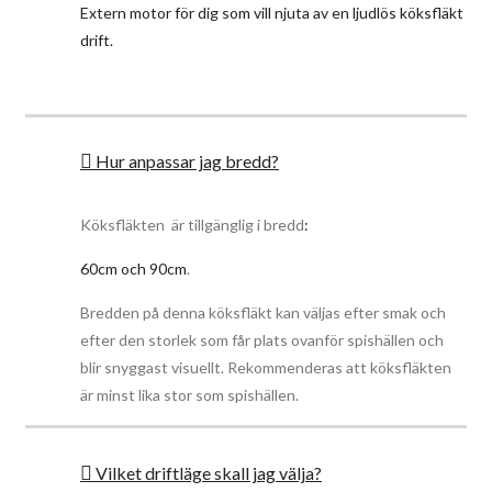
Extern motor för dig som vill njuta av en ljudlös köksfläkt
förmåga oavsett motor val gör denna köksfläkt till en mycket
drift.
effektiv enhet i det moderna köket.
Drift läge
Köksfläkten är anpassad för både frånluft drift och kolfilter /
recirkulation drift. Den interna motorn konverteras enkelt till en
Hur anpassar jag bredd?
recirkulations fläkt med ett sats kolfilter som kan köpas som
tillval med köksfläkten, men kan även köpas i efterhand.
Köksfläkten är tillgänglig i bredd
:
Material
60cm och 90cm
.
Tillverkad i kvalitets rostfritt stål. Med en främre panel i härdat
glas där även den moderna touch styrningen befinner sig.
Bredden på denna köksfläkt kan väljas efter smak och
Köksfläkten levereras med ett elegant fler skikts fettfilter.
efter den storlek som får plats ovanför spishällen och
blir snyggast visuellt. Rekommenderas att köksfläkten
Montering
är minst lika stor som spishällen.
Avsedd för montering ovanför spishällen. Inbyggnad i skåpet
eller inbyggd i en platsbyggd kåpa.
Vilket driftläge skall jag välja?
Rengöring