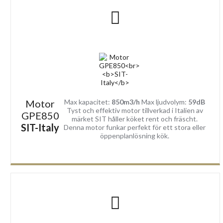
Motor
Max kapacitet:
850m3/h
Max ljudvolym:
59dB
Tyst och effektiv motor tillverkad i Italien av
GPE850
märket SIT håller köket rent och fräscht.
SIT-Italy
Denna motor funkar perfekt för ett stora eller
öppenplanlösning kök.