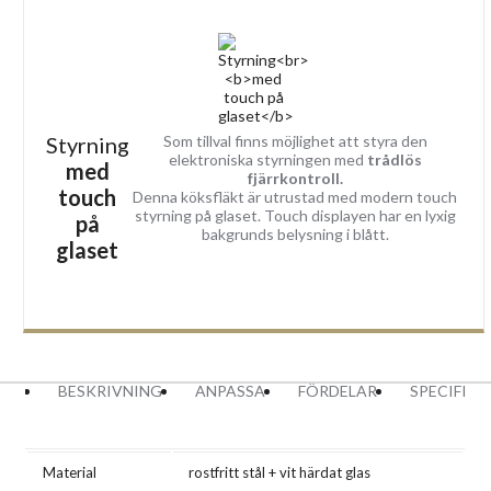
Styrning
Som tillval finns möjlighet att styra den
elektroniska styrningen med
trådlös
med
fjärrkontroll.
touch
Denna köksfläkt är utrustad med modern touch
styrning på glaset. Touch displayen har en lyxig
på
bakgrunds belysning i blått.
glaset
BESKRIVNING
ANPASSA
FÖRDELAR
SPECIFIK
Material
rostfritt stål + vit härdat glas