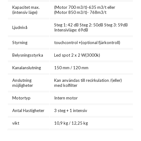
Kapacitet max.
(Motor 700 m3/t)-635 m3/t eller
(intensiv läge)
(Motor 850 m3/t)- 768m3/t
Steg 1: 42 dB Steg 2: 50dB Steg 3: 59dB
Ljudnivå
Intensivläge: 69dB
Styrning
touchcontrol +(optional fjärkontroll)
Belysningsstyrka
Led spot 2 x 2 W(3000k)
Kanalanslutning
150 mm / 120 mm
Anslutning
Kan användas till recirkulation /(eller)
möjligheter
med kolfilter
Motortyp
Intern motor
Antal Hastigheter
3 steg + 1 intensiv
vikt
10,9 kg / 12,25 kg