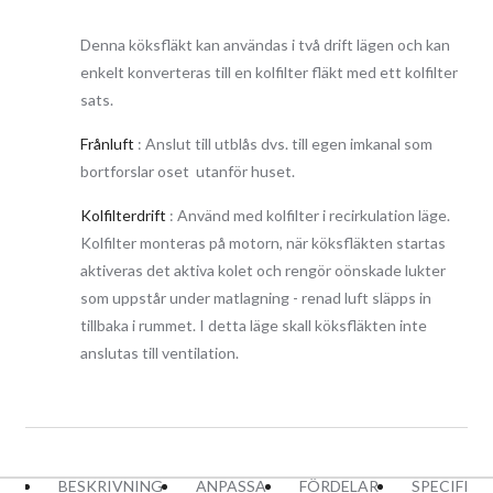
Det rekommenderas att tvätta fettfiltret för hand eller i
Denna köksfläkt kan användas i två drift lägen och kan
diskmaskin minst en gång i månaden för bästa filtrerings
enkelt konverteras till en kolfilter fläkt med ett kolfilter
förmåga. Köksfläktens torkas av med special anpassat medel för
sats.
rengöring av rostfria ytor. Vi rekomenderar att välja
proffesioenlla medlet Berner som är ett beprövat medel och
Frånluft
: Anslut till utblås dvs. till egen imkanal som
finns att lägga till som tillval direkt med köksfläkten.
bortforslar oset utanför huset.
Kolfilterdrift
: Använd med kolfilter i recirkulation läge.
Bekvämligheter
Kolfilter monteras på motorn, när köksfläkten startas
Köksfläkten kontrolleras med modern touch styrning på glaset.
aktiveras det aktiva kolet och rengör oönskade lukter
Som tillval kan man styra köksfläkten med fjärrkontroll. Via
som uppstår under matlagning - renad luft släpps in
styrningen kan du bland annat kontrollera hastigheten på
tillbaka i rummet. I detta läge skall köksfläkten inte
motorn, tända och släcka belysningen och sätta köksfläkten på
anslutas till ventilation.
eftergång läge med en 8 min timer som sköter automatisk
avstängning av köksfläktens motor.
Denna inbyggnads köksfläkt finns tillgänglig i bredd: 60 cm och
90 cm
BESKRIVNING
ANPASSA
FÖRDELAR
SPECIFIK