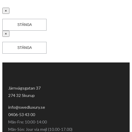
×
STÄNGA
×
STÄNGA
Järnvägsgatan 37
274 32 Skurup
info@swedluxury.se
0406-53 43 00
Mån-Fre: 10:00-14:00
Mån-Sön: Jour via mejl (10.00-17.00)