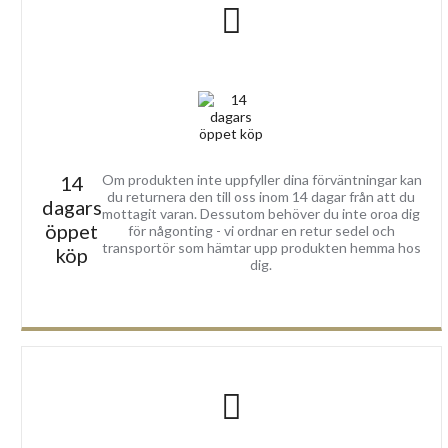
14
Om produkten inte uppfyller dina förväntningar kan
du returnera den till oss inom 14 dagar från att du
dagars
mottagit varan. Dessutom behöver du inte oroa dig
öppet
för någonting - vi ordnar en retur sedel och
transportör som hämtar upp produkten hemma hos
köp
dig.