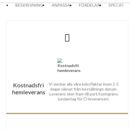
BESKRIVNING
ANPASSA
FÖRDELAR
SPECIFIK
Kostnadsfri
Vi skickar alla våra köksfläktar inom 2-5
dagar räknat från beställnings datum.
hemleverans
Leverans sker fram till port/tomtgräns
(undantag för Ö-leveranser).