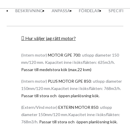
effektiv motor och ljudlös drift med extern motor. Fler
skikts aluminiumfilter som fångar upp all matfett,
BESKRIVNING
ANPASSA
FÖRDELAR
SPECIFIK
elektronisk touch kontroll, fjärrkontroll och timer är några
fördelar. Köksfläkten är tillgänglig i bredd 60 cm och 90 cm.
Topp Egenskaper:
Hur väljer jag rätt motor?
Tyst 4 stegs motor (3 steg + 1 boost läge)
Ljudlös drift med extern vinds motor
(Intern motor)
MOTOR GPE 700
: utlopp diameter 150
Med en kapacitet upp till 768 m3/h renas luften i köket
snabbt
mm/120 mm. Kapacitet inne i köksfläkten: 635m3/h.
Timer – ställ in eftergång läge upp till 8 min
Passar till medelstora kök (max.22 kvm)
Diskret och stilren design
Anpassad för både frånluft och kolfilter drift
Energisparsam LED belysning 2 x 2W (4000K)
(Intern motor)
PLUS MOTOR GPE 850
: utlopp diameter
Modern Touch styrning + fjärrkontroll som tillval
150mm/120 mm.Kapacitet inne i köksfläkten: 768m3/h.
Tillgänglig i bredd 60 cm och 90 cm
Passar till stora och öppen planlösning kök.
(Extern/Vind motor)
EXTERN MOTOR 850
: utlopp
Effektiv os uppsugning
diameter 150mm/120 mm.Kapacitet inne i köksfläkten:
Köksfläktens levereras med en hög effektiv italiensk intern
768m3/h.
Passar till stora och öppen planlösning kök.
motor med låg ljudnivå. Önskar man en ljudlös drift
rekommenderas extern vinds motor. Suverän uppsugnings