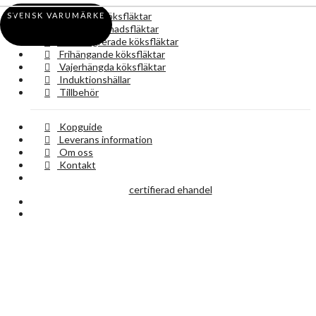
Vägghängda köksfläktar
SVENSK VARUMÄRKE
Underbyggnadsfläktar
Takintegrerade köksfläktar
Frihängande köksfläktar
Vajerhängda köksfläktar
Induktionshällar
Tillbehör
Kopguide
Leverans information
Om oss
Kontakt
certifierad ehandel