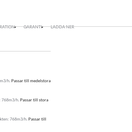
IRATION
GARANTI
LADDA NER
5m3/h.
Passar till medelstora
ift rekommenderas att sätta
n: 768m3/h.
Passar till stora
öksfläkt till en mycket
äkten: 768m3/h.
Passar till