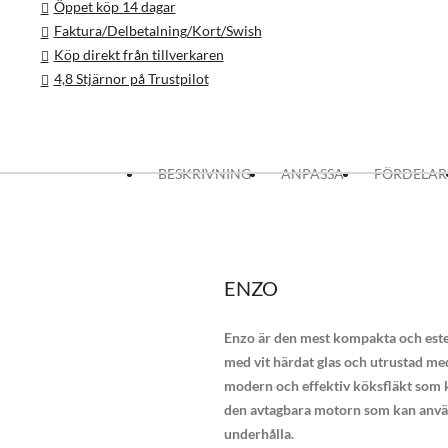
Öppet köp 14 dagar
Faktura/Delbetalning/Kort/Swish
Köp direkt från tillverkaren
4,8 Stjärnor på Trustpilot
BESKRIVNING
ANPASSA
FÖRDELAR
ENZO
Enzo är den mest kompakta och estet
med vit härdat glas och utrustad med
modern och effektiv köksfläkt som k
den avtagbara motorn som kan använda
underhålla.