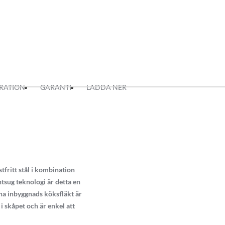
IRATION
GARANTI
LADDA NER
fritt stål i kombination
tsug teknologi är detta en
na inbyggnads köksfläkt är
 skåpet och är enkel att