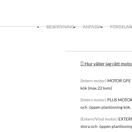
Topp Egenskaper:
Tyst 4 stegs motor (3 steg + 1 boos
Ljudlös drift med extern motor
BESKRIVNING
ANPASSA
FÖRDELAR
Anpassad för både intern och ext
Med en kapacitet upp till 768 m3/
Kantsug
Timer – ställ in eftergång läge upp 
Modern och stilren design
Anpassad för både frånluft och kol
Energisparsam LED strip belysni
Hur väljer jag rätt moto
Modern Soft Touch styrning + fjär
Tillgänglig i bredd 60 cm och 90 
(Intern motor)
MOTOR GPE 
kök (max.22 kvm)
Effektiv os uppsugning
Köksfläktens levereras med en hög ef
(Intern motor)
PLUS MOTOR
motorn externt upp till 4 meter frå
och öppen planlösning kök.
effektiv enhet i det moderna köket.
(Extern/Vind motor)
EXTER
Drift läge
stora och öppen planlösning