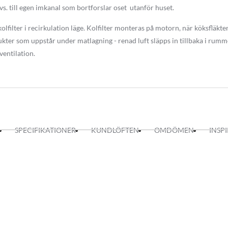
 dvs. till egen imkanal som bortforslar oset utanför huset.
soft touch styrning. Som tillval kan man styra köksfläkten med fjärrkont
 på motorn, tända och släcka belysningen och sätta köksfläkten på efterg
lfilter i recirkulation läge. Kolfilter monteras på motorn, när köksfläkten
v köksfläktens motor.
kter som uppstår under matlagning - renad luft släpps in tillbaka i rummet
 ventilation.
lgänglig i bredd: 60 cm och 90 cm
el för extern motor
125
SPECIFIKATIONER
KUNDLÖFTEN
OMDÖMEN
INSP