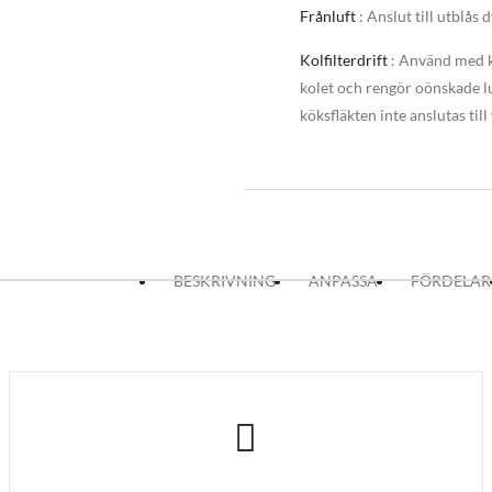
Bekvämligheter
Frånluft
: Anslut till utblås
Köksfläkten kontrolleras med modern 
bland annat kontrollera hastigheten
Kolfilterdrift
: Använd med ko
som sköter automatisk avstängning a
kolet och rengör oönskade lu
köksfläkten inte anslutas till
Denna inbyggnads köksfläkt finns til
Leveransomfång:
Köksfläkt i valfri bredd och motor
Fettfilter
Inkluderar 4 meter anslutning kab
Kallrasskydd 150 / övergång till 
BESKRIVNING
ANPASSA
FÖRDELAR
Faktura/Kvitto
Manual
2 års GARANTI