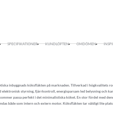
SPECIFIKATIONER
KUNDLÖFTEN
OMDÖMEN
INSP
iska inbyggnads köksfläkten på marknaden. Tillverkad i högkvalitets rost
 elektronisk styrning, fjärrkontroll, energisparsam led belysning och kan
ommer passa perfekt i det minimalistiska köket. En stor fördel med den
s både som intern och extern motor. Köksfläkten tar väldigt lite plats i