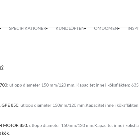
t läge)
SPECIFIKATIONER
KUNDLÖFTEN
OMDÖMEN
INSP
ern motor drift
h renas luften i köket snabbt
till 8 min
filter drift
ng 1 x 4W (4000K)
r?
rkontroll som tillval
cm
700
: utlopp diameter 150 mm/120 mm. Kapacitet inne i köksfläkten: 63
fektiv italiensk intern motor med låg ljudnivå. Önskar man en ljudlös dr
 GPE 850
: utlopp diameter 150mm/120 mm.Kapacitet inne i köksfläkte
n kåpan. Suverän uppsugnings förmåga oavsett motor placering gör denna k
N MOTOR 850
: utlopp diameter 150mm/120 mm.Kapacitet inne i köksfl
 kök.