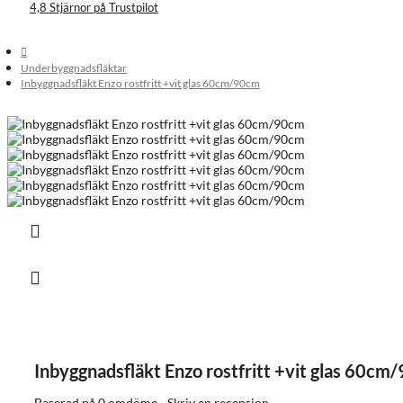
4,8 Stjärnor på Trustpilot
Underbyggnadsfläktar
Inbyggnadsfläkt Enzo rostfritt +vit glas 60cm/90cm
Inbyggnadsfläkt Enzo rostfritt +vit glas 60cm
Baserad på 0 omdöme
-
Skriv en recension