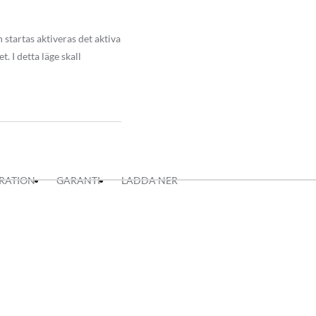
roll. Via styrningen kan du
ång läge med en 8 min timer
 startas aktiveras det aktiva
. I detta läge skall
IRATION
GARANTI
LADDA NER