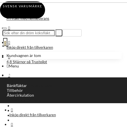
Din kundvagn
SVENSK VARUMÄRKE
Fri frakt med hemleverans
Öppet köp 14 dagar
0
Inköp direkt från tillverkaren
Kundvagnen är tom
4,8 Stjärnor på Trustpilot
Menu
Meny
Bänkfläktar
Fri frakt med hemleverans
Tillbehör
Återcirkulation
Öppet köp 14 dagar
Köpguide
Leverans information
Inköp direkt från tillverkaren
Om oss
Kontakt