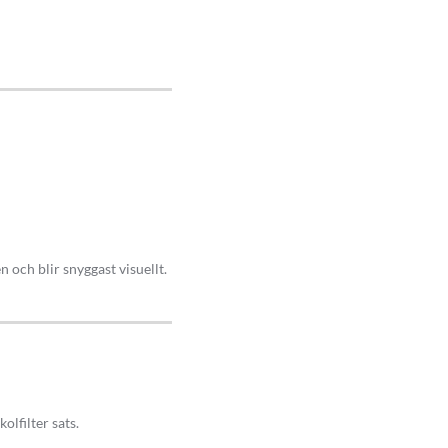
as enkelt till en
terhand.
 anslutnings kabel som
 buller. Samtidigt vinner du
 och blir snyggast visuellt.
ings förmåga. Köksfläktens
la medlet Berner som är ett
olfilter sats.