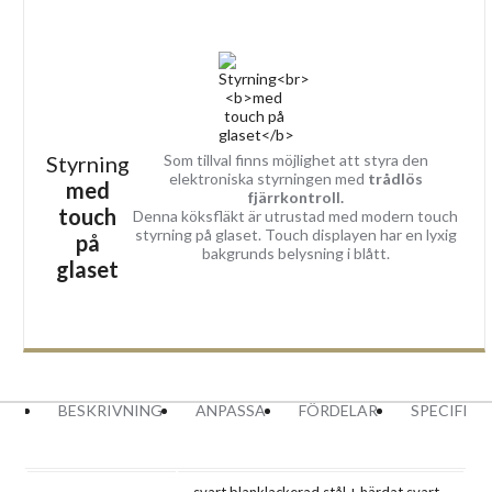
Styrning
Som tillval finns möjlighet att styra den
elektroniska styrningen med
trådlös
med
fjärrkontroll.
touch
Denna köksfläkt är utrustad med modern touch
styrning på glaset. Touch displayen har en lyxig
på
bakgrunds belysning i blått.
glaset
BESKRIVNING
ANPASSA
FÖRDELAR
SPECIFIK
svart blanklackerad stål + härdat svart