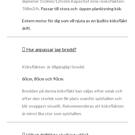
diameter 150mm/120 mm.Kapacitet inne i köksfläkten:
kolfilter som finns att köpa som tillval med köksfläkten, men
768m3/h.
Passar till stora och öppen planlösning kök.
även i efterhand. Köksfläkten kan användas utan skorsten vid
Extern motor för dig som vill njuta av en ljudlös köksfläkt
kolfilter drift.
drift.
Köksfläktens eleganta front är tillverkad i härdat vitt glas och
kåpa lackerad i fettavvisande vit färg i blank finish.
Den stora exklusiva glas front är stilren och en fantastisk
Hur anpassar jag bredd?
dekoration som fyller även en praktisk funktion genom att fånga
upp matstänk och damm, tack vare detta är köksfläkten väldigt
Köksfläkten är tillgänglig i bredd
:
praktisk och enkel att hålla ren!
Oset sugs in via springorna som befinner sig mitten av glas
60cm, 80cm och 90cm
.
skärmen. Denna köksfläkt har en hög teknologisk kantsug
effekt.
Bredden på denna köksfläkt kan väljas efter smak och
efter den storlek som får plats ovanför spishällen och
Fettfiltret som fångar upp matfett befinner under glas luckan.
blir snyggast visuellt. Rekommenderas att köksfläkten
Enkel tillgång genom att dra upp glaset - nedifrån upp, för att
är minst lika stor som spishällen.
plocka bort fettfiltret när det blir dags för rengöring. Det
rekommenderas att tvätta fettfiltret för hand eller i diskmaskin
minst en gång i månaden för bästa filtrerings förmåga.
Vilket driftläge skall jag välja?