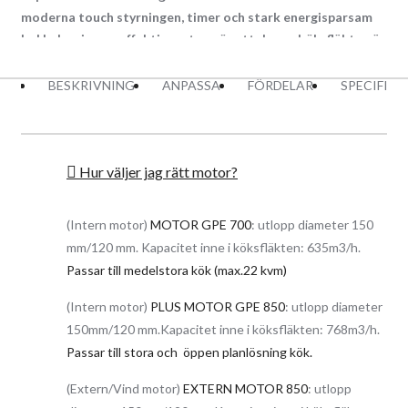
moderna touch styrningen, timer och stark energisparsam
led belysningen, effektiv motor gör att denna köksfläkten är
både snygg på utsidan och effektiv på insidan.
BESKRIVNING
ANPASSA
FÖRDELAR
SPECIFIK
Topp Egenskaper:
Tyst 4 stegs motor (3 steg + 1 boost läge)
Ljudlös drift med extern vinds motor
Med en kapacitet upp till 768 m3/h renas luften i köket
Hur väljer jag rätt motor?
snabbt
Timer – ställ in eftergångsläge upp till 8 min
Exklusiv och prisvärd design
Anpassad för både frånluft och kolfilter drift
(Intern motor)
MOTOR GPE 700
: utlopp diameter 150
Energisparsam LED belysning 2 x 2W (4000K)
mm/120 mm. Kapacitet inne i köksfläkten: 635m3/h.
Modern Touch styrning + fjärrkontroll som tillval
Passar till medelstora kök (max.22 kvm)
Tillgänglig i bredd 60 cm, 80 cm och 90 cm
Hög effektiv italiensk intern motor med låg ljudnivå och extern
(Intern motor)
PLUS MOTOR GPE 850
: utlopp diameter
vinds motor, båda med suverän uppsugnings förmåga gör denna
150mm/120 mm.Kapacitet inne i köksfläkten: 768m3/h.
köksfläkt till en mycket effektiv enhet i det stilrena köket.
Passar till stora och öppen planlösning kök.
Denna köksfläkt är anpassad för både frånluft drift och kolfilter
(Extern/Vind motor)
EXTERN MOTOR 850
: utlopp
drift. Motorn konverteras enkelt till en kolfilter fläkt med en sats