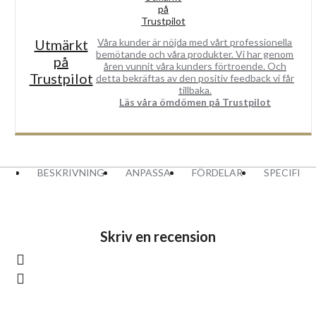
Utmärkt
Våra kunder är nöjda med vårt professionella
bemötande och våra produkter. Vi har genom
på
åren vunnit våra kunders förtroende. Och
Trustpilot
detta bekräftas av den positiv feedback vi får
tillbaka.
Läs våra ömdömen på Trustpilot
BESKRIVNING
ANPASSA
FÖRDELAR
SPECIFIK
Skriv en recension
Logga in
eller
registrera dig
för att skriva en recension