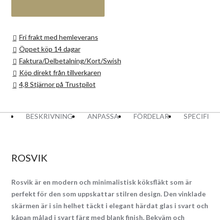
Fri frakt med hemleverans
Öppet köp 14 dagar
Faktura/Delbetalning/Kort/Swish
Köp direkt från tillverkaren
4,8 Stjärnor på Trustpilot
BESKRIVNING
ANPASSA
FÖRDELAR
SPECIFIK
ROSVIK
Rosvik är en modern och minimalistisk köksfläkt som är
perfekt för den som uppskattar stilren design. Den vinklade
skärmen är i sin helhet täckt i elegant härdat glas i svart och
kåpan målad i svart färg med blank finish. Bekväm och