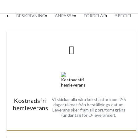
BESKRIVNING
ANPASSA
FÖRDELAR
SPECIFIK
Kostnadsfri
Vi skickar alla våra köksfläktar inom 2-5
dagar räknat från beställnings datum.
hemleverans
Leverans sker fram till port/tomtgräns
(undantag för Ö-leveranser).