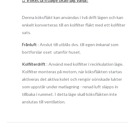
Köksfläkten styrs genom bekväm touch på glaset eller med hjälp
av fjärrkontroll. Touch panelen är enkel att styra och har en lyxig
Denna köksfläkt kan användas i två drift lägen och kan
bakgrundsbelysning i blå färg som meddelar vilken hastighet
enkelt konverteras till en kolfilter fläkt med ett kolfilter
motorn använder och timer tiden.
sats.
Denna snedställda köksfläkt finns tillgänglig med front i bredd:
Frånluft
: Anslut till utblås dvs. till egen imkanal som
60 cm, 80 cm och 90 cm
bortforslar oset utanför huset.
Leveransomfång:
Kolfilterdrift
: Använd med kolfilter i recirkulation läge.
Köksfläkt i valfri storlek med motor
Kolfilter monteras på motorn, när köksfläkten startas
Fettfilter (1 styck)
aktiveras det aktiva kolet och rengör oönskade lukter
Kallrasskydd 150 / övergång till 125
Skorsten lackerad i svart färg (täckplåt)
som uppstår under matlagning - renad luft släpps in
Faktura/Kvitto
tillbaka i rummet. I detta läge skall köksfläkten inte
Manual
anslutas till ventilation.