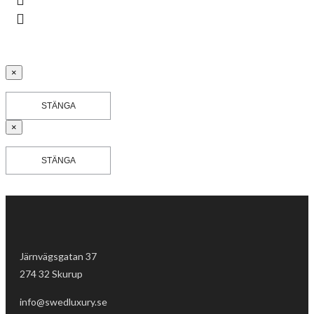
×
STÄNGA
×
STÄNGA
Järnvägsgatan 37
274 32 Skurup
info@swedluxury.se