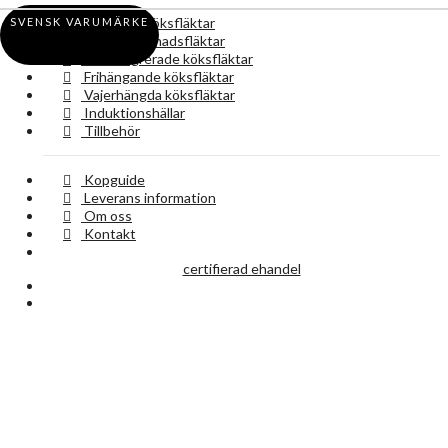
Vägghängda köksfläktar
SVENSK VARUMÄRKE
Underbyggnadsfläktar
Takintegrerade köksfläktar
Frihängande köksfläktar
Vajerhängda köksfläktar
Induktionshällar
Tillbehör
Kopguide
Leverans information
Om oss
Kontakt
certifierad ehandel