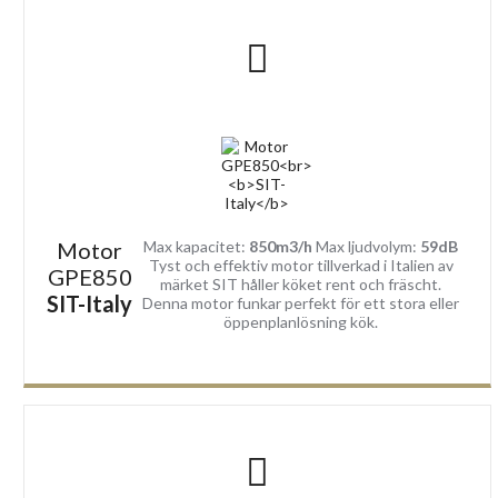
Motor
Max kapacitet:
850m3/h
Max ljudvolym:
59dB
Tyst och effektiv motor tillverkad i Italien av
GPE850
märket SIT håller köket rent och fräscht.
SIT-Italy
Denna motor funkar perfekt för ett stora eller
öppenplanlösning kök.