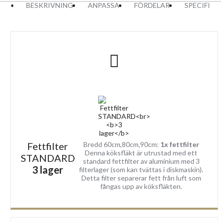
BESKRIVNING
ANPASSA
FÖRDELAR
SPECIFIK
Fettfilter
Bredd 60cm,80cm,90cm:
1x fettfilter
Denna köksfläkt är utrustad med ett
STANDARD
standard fettfilter av aluminium med 3
3 lager
filterlager (som kan tvättas i diskmaskin).
Detta filter separerar fett från luft som
fångas upp av köksfläkten.