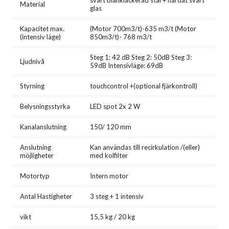
Material
glas
Kapacitet max.
(Motor 700m3/t)-635 m3/t (Motor
(intensiv läge)
850m3/t)- 768 m3/t
Steg 1: 42 dB Steg 2: 50dB Steg 3:
Ljudnivå
59dB Intensivläge: 69dB
Styrning
touchcontrol +(optional fjärkontroll)
Belysningsstyrka
LED spot 2x 2 W
Kanalanslutning
150/ 120 mm
Anslutning
Kan användas till recirkulation /(eller)
möjligheter
med kolfilter
Motortyp
Intern motor
Antal Hastigheter
3 steg + 1 intensiv
vikt
15,5 kg / 20 kg