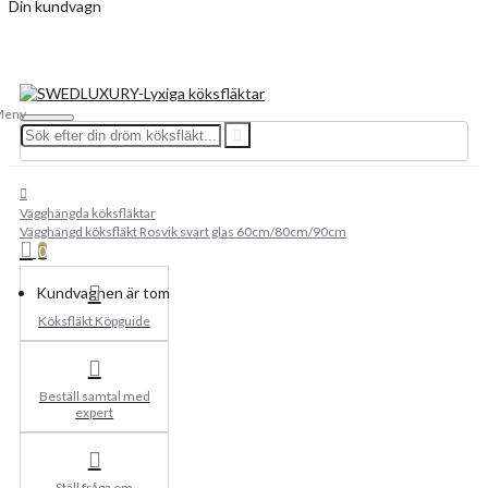
Din kundvagn
Vägghängda köksfläktar
Vägghängd köksfläkt Rosvik svart glas 60cm/80cm/90cm
0
Kundvagnen är tom
Köksfläkt Köpguide
Beställ samtal med
expert
Ställ fråga om