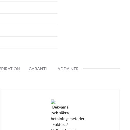
gd eller förkortad variant.
er inom 2-4 veckor efter lagd
SPIRATION
GARANTI
LADDA NER