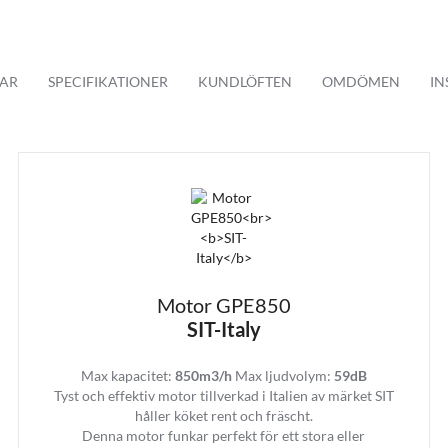
AR
SPECIFIKATIONER
KUNDLÖFTEN
OMDÖMEN
IN
Motor GPE850
SIT-Italy
taly motor som finns att välja mellan 700 kubik till det mindre köket och 8
Max kapacitet:
850m3/h
Max ljudvolym:
59dB
Tyst och effektiv motor tillverkad i Italien av märket SIT
ta av en ljudlös drift medan allt os effektivt leds ut från köket.
håller köket rent och fräscht.
Denna motor funkar perfekt för ett stora eller