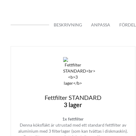
BESKRIVNING
ANPASSA
FÖRDEL
Fettfilter STANDARD
Motor
3 lager
Kraftfull och effektiv GPE fime I
och öppen planlösning.
1x fettfilter
Denna köksfläkt är utrustad med ett standard fettfilter av
Med extern vinds motor kan du nju
aluminium med 3 filterlager (som kan tvättas i diskmaskin).