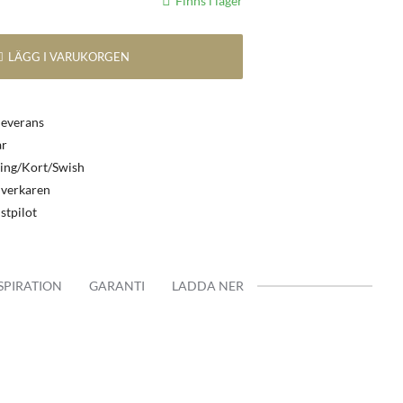
Finns i lager
LÄGG I VARUKORGEN
leverans
ar
ing/Kort/Swish
llverkaren
stpilot
SPIRATION
GARANTI
LADDA NER