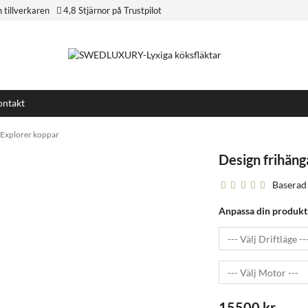
n tillverkaren
4,8 Stjärnor på Trustpilot
ntakt
 Explorer koppar
Design frihäng
Baserad
Anpassa din produkt
15500 kr