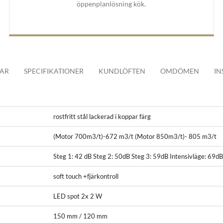
öppenplanlösning kök.
tivt upp på hela uppsugingsytan och leds sedan utanför huset.
 frånluft drift vilket innebär att oset som sugs in kommer ledas ut via im
ecirkulation drift med intern motor. Den interna motorn konverteras enkelt
AR
SPECIFIKATIONER
KUNDLÖFTEN
OMDÖMEN
IN
 recirkulation finns som tillval med köksfläkten, men kan även köpas och ins
t kvalitets stål lackerad i moderna koppar färg med blank finish.
rostfritt stål lackerad i koppar färg
(Motor 700m3/t)-672 m3/t (Motor 850m3/t)- 805 m3/t
n är köksfläkten väldigt lätt skött.
Steg 1: 42 dB Steg 2: 50dB Steg 3: 59dB Intensivläge: 69d
ch knappar och med en medföljande fjärrkontroll. Den moderna styrningen
soft touch +fjärkontroll
yrningen via soft touch och via fjärrkontroll kan du tända och släcka bel
LED spot 2x 2 W
ng läge med en timer på upp till 8 min.
150 mm / 120 mm