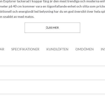
n Explorer lackerad i koppar färg är den mest trendiga och moderna enh
eter på 40 cm kommer vara en iögonfallande enhet och sitta som pricken
ktionell och energisnål led belysning har du en god översikt över hela sp
en snabbt av med matos.
 + 1 boost läge)
rn vinds motor
m3/h klarar köksfläkten filtrera bort all matos
AR
SPECIFIKATIONER
KUNDLÖFTEN
OMDÖMEN
IN
gn
h recirkulation drift
4000K) 2 x2 W
ed exklusiv bakgrundsbelysning i blå