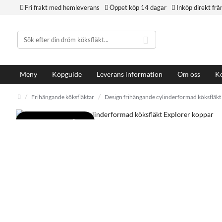
Fri frakt med hemleverans
Öppet köp 14 dagar
Inköp direkt frå
Meny
Köpguide
Leverans information
Om oss
Ko
Frihängande köksfläktar
Design frihängande cylinderformad köksfläkt
SVENSK VARUMÄRKE