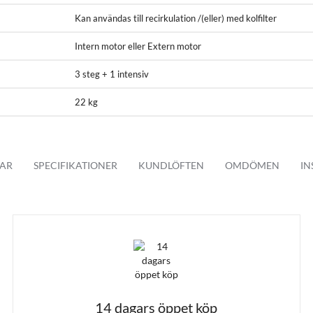
läkt har en diameter på 40 cm. Det finns möjlighet att beställa en förlän
Kan användas till recirkulation /(eller) med kolfilter
ativen. Lägg märke till att detta blir en special beställning och leverans sk
Intern motor eller Extern motor
3 steg + 1 intensiv
er takmotor är specialbeställning och leveranstiden är 2-4 veckor.
22 kg
AR
SPECIFIKATIONER
KUNDLÖFTEN
OMDÖMEN
IN
ill 125
14 dagars öppet köp