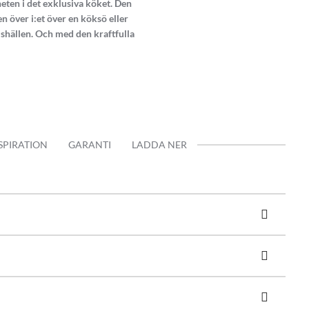
eten i det exklusiva köket. Den
 över i:et över en köksö eller
ishällen. Och med den kraftfulla
SPIRATION
GARANTI
LADDA NER