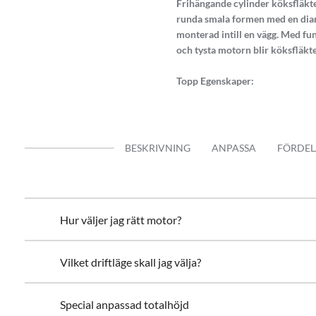
Frihängande cylinder köksfläkte
runda smala formen med en diam
monterad intill en vägg. Med fun
och tysta motorn blir köksfläkt
Topp Egenskaper:
Tyst 4 stegs GPE motor (3 steg
Ljudlös motor jobb med exte
Med en kapacitet upp till 768 
BESKRIVNING
ANPASSA
FÖRDEL
Modern och enastående desi
Anpassad för både frånluft oc
Energisparsam LED spottar (
Modern Soft Touch styrning m
Fjärrkontroll
Hur väljer jag rätt motor?
Smal diameter 40 cm
Kvalitets fettfilter
Vilket driftläge skall jag välja?
Special anpassad totalhöjd