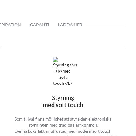
SPIRATION
GARANTI
LADDA NER
Styrning
med soft touch
50 kubik till det större köket
Som tillval finns möjlighet att styra den elektroniska
styrningen med
trådlös fjärrkontroll.
Denna köksfläkt är utrustad med modern soft touch