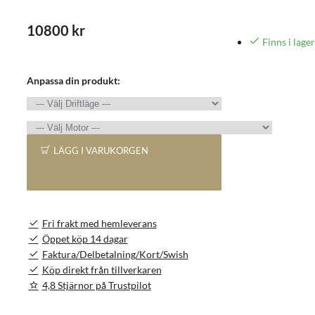
10800 kr
Finns i lager
Anpassa din produkt:
LÄGG I VARUKORGEN
Fri frakt med hemleverans
Öppet köp 14 dagar
Faktura/Delbetalning/Kort/Swish
Köp direkt från tillverkaren
4,8 Stjärnor på Trustpilot