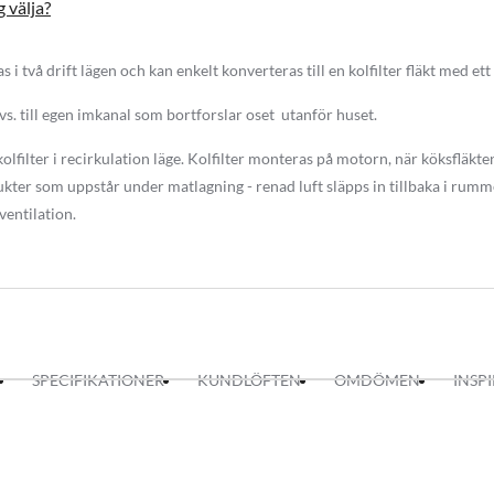
g välja?
 två drift lägen och kan enkelt konverteras till en kolfilter fläkt med ett k
 köksfläkten väldigt lätt skött.
 dvs. till egen imkanal som bortforslar oset utanför huset.
lfilter i recirkulation läge. Kolfilter monteras på motorn, när köksfläkten
appar och med en medföljande fjärrkontroll. Den moderna styrningen har
kter som uppstår under matlagning - renad luft släpps in tillbaka i rummet
ngen via soft touch och via fjärrkontroll kan du tända och släcka belysni
 ventilation.
ge med en timer på upp till 8 min.
 har en diameter på 40 cm. Det finns möjlighet att beställa en förlängd el
en. Lägg märke till att detta blir en special beställning och leverans sker in
SPECIFIKATIONER
KUNDLÖFTEN
OMDÖMEN
INSP
kmotor är specialbeställning och leveranstiden är 2-4 veckor.