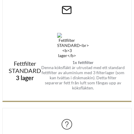
Köksfläkt och motor
Fjärrkontroll
Fettfilter (1 styck )
Kallrasskydd 150 / övergång till 
Faktura/Kvitto
Manual
2 års GARANTI
Fettfilter
1x fettfilter
Denna köksfläkt är utrustad med ett standard
STANDARD
fettfilter av aluminium med 3 filterlager (som
3 lager
kan tvättas i diskmaskin). Detta filter
separerar fett från luft som fångas upp av
köksfläkten.