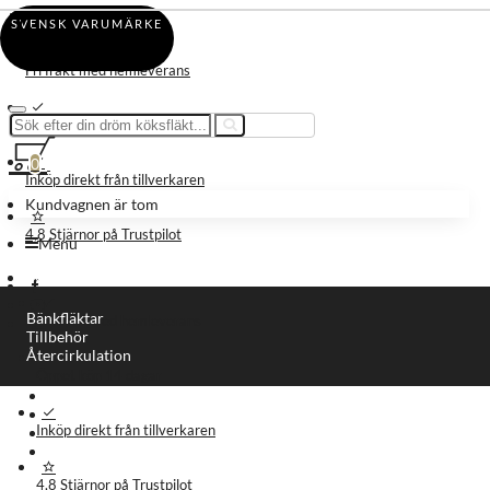
Din kundvagn
SVENSK VARUMÄRKE
Fri frakt med hemleverans
Öppet köp 14 dagar
0
Inköp direkt från tillverkaren
Kundvagnen är tom
4,8 Stjärnor på Trustpilot
Menu
Meny
Bänkfläktar
Fri frakt med hemleverans
Tillbehör
Återcirkulation
Öppet köp 14 dagar
Köpguide
Leverans information
Inköp direkt från tillverkaren
Om oss
Kontakt
4,8 Stjärnor på Trustpilot