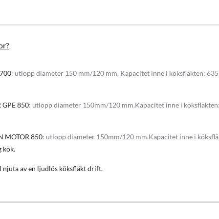
xklusiv bakgrundsbelysning i blå
or?
 motor som finns att välja mellan 700 kubik till det mindre köket och 850 k
700
: utlopp diameter 150 mm/120 mm. Kapacitet inne i köksfläkten: 63
v en ljudlös drift medan allt os effektivt leds ut från köket.
 GPE 850
: utlopp diameter 150mm/120 mm.Kapacitet inne i köksfläkte
 upp på hela uppsugingsytan och leds sedan utanför huset.
N MOTOR 850
: utlopp diameter 150mm/120 mm.Kapacitet inne i köksfl
 kök.
luft drift vilket innebär att oset som sugs in kommer ledas ut via imkanal
kulation drift med intern motor. Den interna motorn konverteras enkelt til
njuta av en ljudlös köksfläkt drift.
irkulation finns som tillval med köksfläkten, men kan även köpas och install
litets stål som är lackerad i fettavvisande färg. Geneve kan beställas i sva