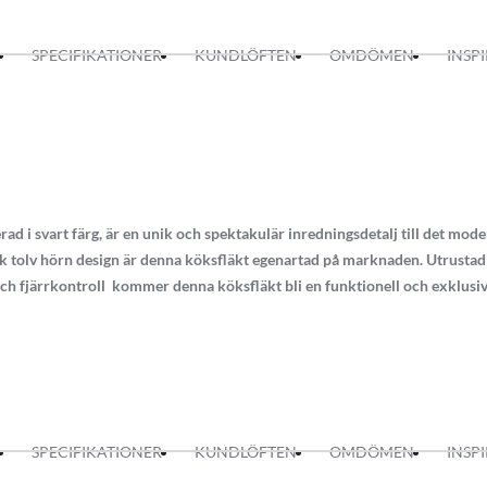
SPECIFIKATIONER
KUNDLÖFTEN
OMDÖMEN
INSP
d i svart färg, är en unik och spektakulär inredningsdetalj till det mod
k tolv hörn design är denna köksfläkt egenartad på marknaden. Utrustad 
ch fjärrkontroll kommer denna köksfläkt bli en funktionell och exklusiv
 boost läge)
inds motor
 klarar köksfläkten filtrera bort all matos
SPECIFIKATIONER
KUNDLÖFTEN
OMDÖMEN
INSP
irkulation drift
K) 2 x2 W