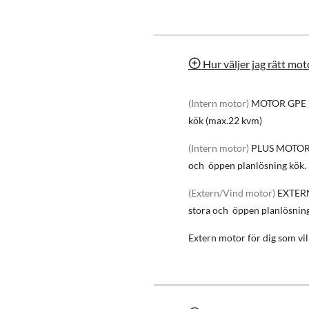
Modern Soft Touch styrning med e
Fjärrkontroll
Smal diameter 40 cm
Kvalitets fettfilter
Hur väljer jag rätt mot
Motor
Kraftfull och effektiv GPE fime Italy
(Intern motor)
MOTOR GPE 
och öppen planlösning.
kök (max.22 kvm)
Med extern vinds motor kan du njuta a
(Intern motor)
PLUS MOTOR
Effektiv os uppsugning
och öppen planlösning kök.
Alla ångor och matos sugs effektivt
(Extern/Vind motor)
EXTER
Drift läge
stora och öppen planlösning
Köksfläkten är anpassad för både från
också användas med kolfilter / recir
Extern motor för dig som vill 
med en kolfilter sats. Filter för rec
Material
Köksfläkten är tillverkad i robust kva