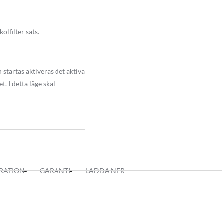
olfilter sats.
 startas aktiveras det aktiva
 en exklusiv
. I detta läge skall
ngen, välja motor hastighet
ler förkortad variant.
om 2-4 veckor efter lagd
IRATION
GARANTI
LADDA NER