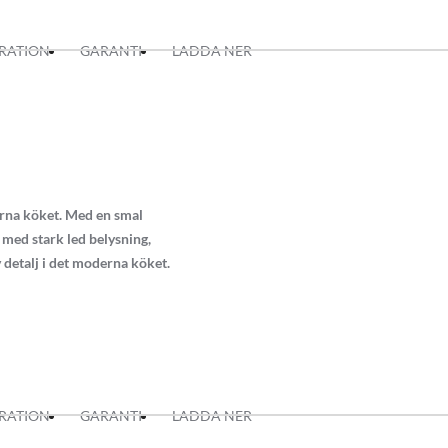
IRATION
GARANTI
LADDA NER
erna köket. Med en smal
med stark led belysning,
 detalj i det moderna köket.
IRATION
GARANTI
LADDA NER