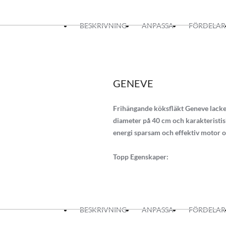
BESKRIVNING
ANPASSA
FÖRDELAR
GENEVE
Frihängande köksfläkt Geneve lackera
diameter på 40 cm och karakteristis
energi sparsam och effektiv motor o
Topp Egenskaper:
Tyst 4 stegs GPE motor (3 steg + 1
Ljudlös motor jobb med extern v
Med en kapacitet upp till 768 m3/h
Modern och egenartad design
BESKRIVNING
ANPASSA
FÖRDELAR
Anpassad för både frånluft och rec
Energisparsam LED spottar (4000