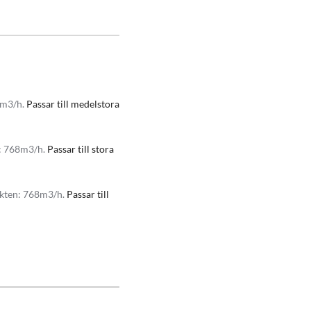
ubik till det större köket
5m3/h.
Passar till medelstora
n: 768m3/h.
Passar till stora
äkten: 768m3/h.
Passar till
en ut i det fria men kan
l en recirkulations fläkt
eras i efterhand.
rt
blank finish eller svart