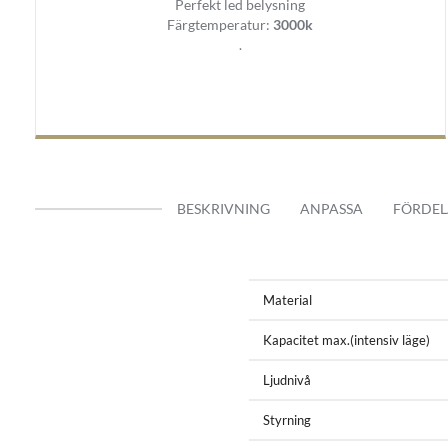
Perfekt led belysning
Skorsten lackerad i svart matt
Färgtemperatur:
3000k
Kallrasskydd
.
Faktura/Kvitto
Manual
2 års GARANTI
BESKRIVNING
ANPASSA
FÖRDEL
Material
Kapacitet max.(intensiv läge)
Ljudnivå
Styrning