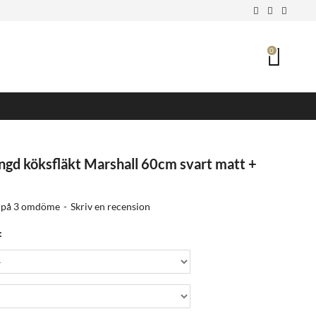
0
ngd köksfläkt Marshall 60cm svart matt +
 på 3 omdöme
-
Skriv en recension
: