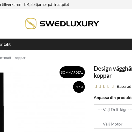
n tillverkaren
4,8 Stjärnor på Trustpilot
ntakt
rt matt + koppar
Design vägghä
SOMMARDEAL
koppar
Baserad
-17 %
Anpassa din produkt