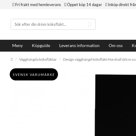
Fri frakt med hemleverans
Öppet köp 14 dagar
Inköp direkt frå
Meny
Köpguide
Leverans information
Om oss
Ko
Vägghängda köksfläktar
Design vägghängd köksfläkt Marshall 60cm sva
SVENSK VARUMÄRKE