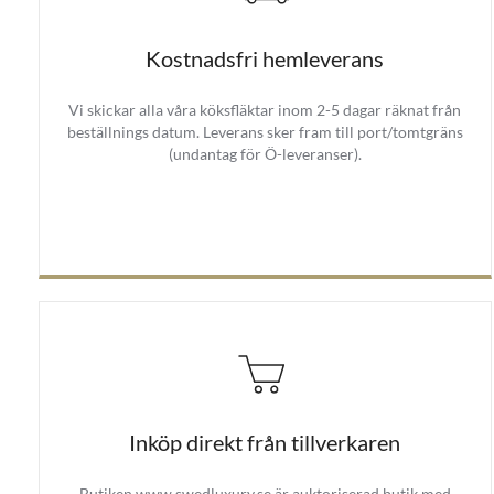
Kostnadsfri hemleverans
Vi skickar alla våra köksfläktar inom 2-5 dagar räknat från
beställnings datum. Leverans sker fram till port/tomtgräns
(undantag för Ö-leveranser).
Inköp direkt från tillverkaren
Butiken www.swedluxury.se är auktoriserad butik med