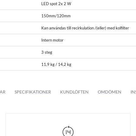
LED spot 2x 2 W
150mm/120mm
Kan användas till recirkulation /(eller) med kolfilter
Intern motor
3 steg
11,9 kg / 14,2 kg
AR
SPECIFIKATIONER
KUNDLÖFTEN
OMDÖMEN
IN