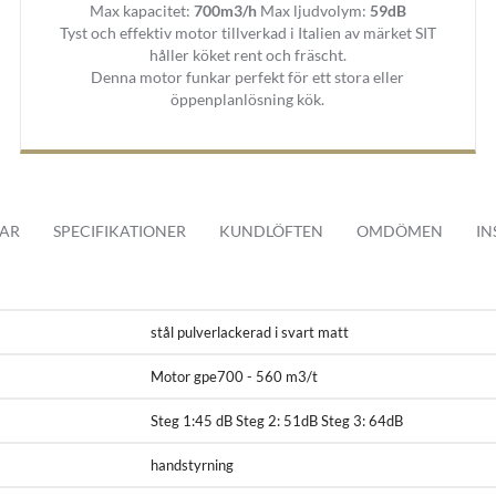
Max kapacitet:
700m3/h
Max ljudvolym:
59dB
 färg (täckplåt)
Tyst och effektiv motor tillverkad i Italien av märket SIT
håller köket rent och fräscht.
Denna motor funkar perfekt för ett stora eller
öppenplanlösning kök.
AR
SPECIFIKATIONER
KUNDLÖFTEN
OMDÖMEN
IN
stål pulverlackerad i svart matt
Motor gpe700 - 560 m3/t
Steg 1:45 dB Steg 2: 51dB Steg 3: 64dB
handstyrning