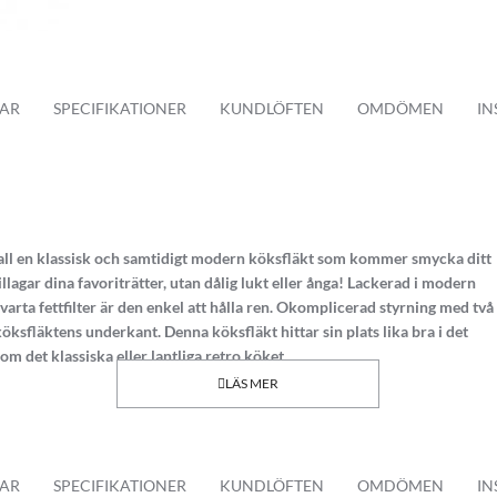
AR
SPECIFIKATIONER
KUNDLÖFTEN
OMDÖMEN
IN
ll en klassisk och samtidigt modern köksfläkt som kommer smycka ditt
lagar dina favoriträtter, utan dålig lukt eller ånga! Lackerad i modern
arta fettfilter är den enkel att hålla ren. Okomplicerad styrning med två
ksfläktens underkant. Denna köksfläkt hittar sin plats lika bra i det
m det klassiska eller lantliga retro köket.
till 560 m3/h
AR
SPECIFIKATIONER
KUNDLÖFTEN
OMDÖMEN
IN