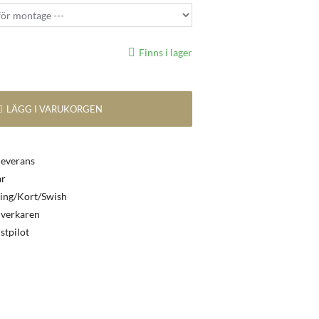
Finns i lager
LÄGG I VARUKORGEN
leverans
ar
ing/Kort/Swish
llverkaren
stpilot