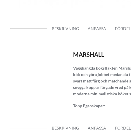
BESKRIVNING
ANPASSA
FÖRDEL
MARSHALL
Vägghängda köksfläkten Marsha
kök och göra jobbet medan du til
svart matt färg och matchande sv
snygga koppar färgade vred på kö
moderna minimalistiska köket so
Topp Egenskaper:
Tyst 3 stegs motor
Uppsugningskapacitet på upp 
BESKRIVNING
ANPASSA
FÖRDEL
Klassisk och tidlös design