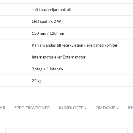
soft touch +fjärkontroll
LED spot 2x 2 W
ill 125
150 mm / 120 mm
Kan användas till recirkulation /(eller) med kolfilter
Intern motor eller Extern motor
3 steg + 1 intensiv
22 kg
AR
SPECIFIKATIONER
KUNDLÖFTEN
OMDÖMEN
IN