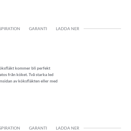
SPIRATION
GARANTI
LADDA NER
köksfläkt kommer bli perfekt
os från köket. Två starka led
amsidan av köksfläkten eller med
SPIRATION
GARANTI
LADDA NER