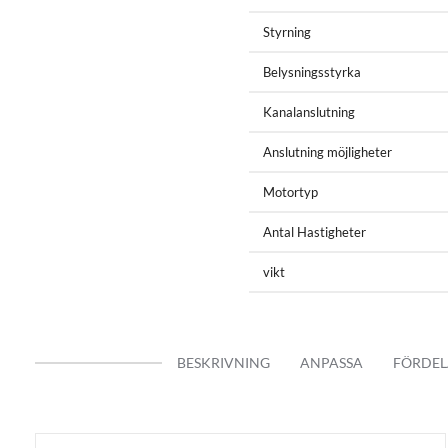
Köksfläkt och motor
Styrning
Fjärrkontroll
Fettfilter (1 styck )
Belysningsstyrka
Kallrasskydd 150 / övergång t
Faktura/Kvitto
Kanalanslutning
Manual
2 års GARANTI
Anslutning möjligheter
Motortyp
Antal Hastigheter
vikt
BESKRIVNING
ANPASSA
FÖRDEL