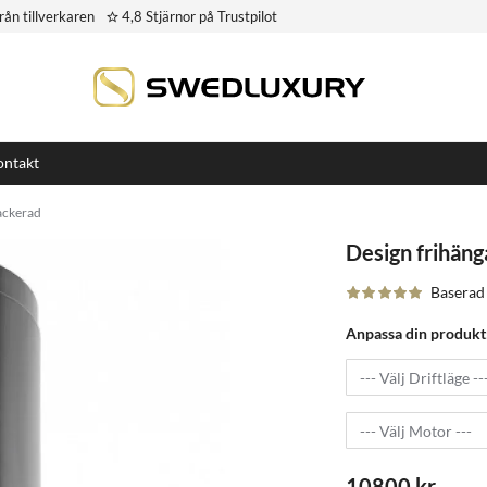
rån tillverkaren
4,8 Stjärnor på Trustpilot
ntakt
lackerad
Design frihäng
Baserad
Anpassa din produkt
10800 kr