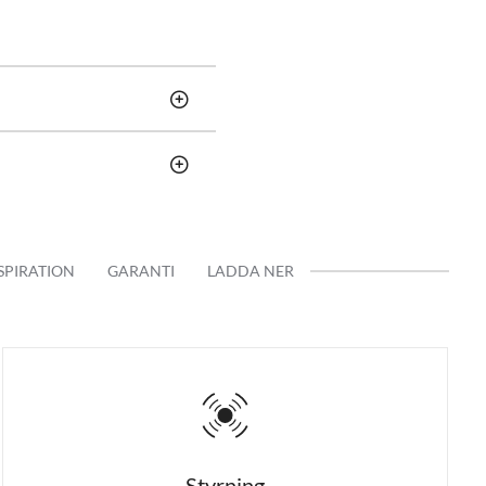
0 kubik till det större köket och
SPIRATION
GARANTI
LADDA NER
kanalen ut i det fria men kan
 till en recirkulations fläkt
talleras i efterhand.
Styrning