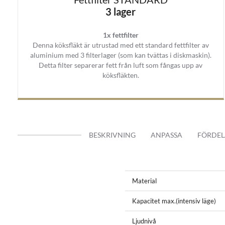
Köksfläkten är tillverkad i robus
3 lager
svart matt eller svart blank.
1x fettfilter
Denna köksfläkt är utrustad med ett standard fettfilter av
Enkel Rengöring
aluminium med 3 filterlager (som kan tvättas i diskmaskin).
Tack vare den fettavvisande färge
Detta filter separerar fett från luft som fångas upp av
köksfläkten.
Bekvämligheter
Köksfläkten styrs med soft tou
bakgrundsbelysning i blå. Med st
och sätta köksfläkten på eftergå
BESKRIVNING
ANPASSA
FÖRDEL
Mått anpassad
Denna frihängande cylinder köksf
Tillvalet finns att välja i altern
beställning.
Material
Köksfläkt med extern vinds- ell
Kapacitet max.(intensiv läge)
Leveransomfång:
Ljudnivå