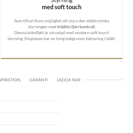
kan väljas i två finisch som är
med soft touch
Som tillval finns möjlighet att styra den elektroniska
styrningen med
trådlös fjärrkontroll.
Denna köksfläkt är utrustad med modern soft touch
styrning. Displayen har en lyxig bakgrunds belysning i blått.
 har en exklusiv
ysningen, välja motor hastighet
SPIRATION
GARANTI
LADDA NER
gd eller förkortad variant.
er inom 2-4 veckor efter lagd
B