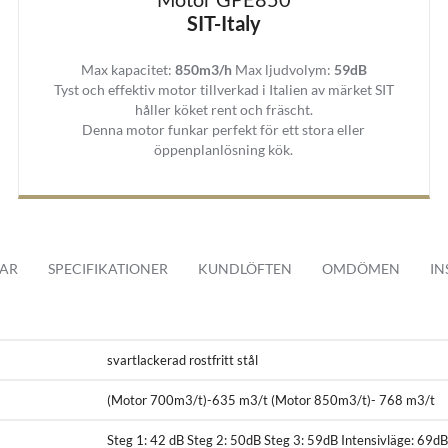
t kvalitets stål som är lackerad i svart fettavvisande färg. Denna köksfläkt 
SIT-Italy
Max kapacitet:
850m3/h
Max ljudvolym:
59dB
Tyst och effektiv motor tillverkad i Italien av märket SIT
håller köket rent och fräscht.
n är köksfläkten väldigt lätt skött.
Denna motor funkar perfekt för ett stora eller
öppenplanlösning kök.
ch knappar och med en medföljande fjärrkontroll. Den moderna styrningen
yrningen via soft touch och via fjärrkontroll kan du tända och släcka bel
ng läge med en timer på upp till 8 min.
AR
SPECIFIKATIONER
KUNDLÖFTEN
OMDÖMEN
IN
läkt har en diameter på 40 cm. Det finns möjlighet att beställa en förlän
ativen. Lägg märke till att detta blir en special beställning och leverans sk
svartlackerad rostfritt stål
er takmotor är specialbeställning och leveranstiden är 2-4 veckor.
(Motor 700m3/t)-635 m3/t (Motor 850m3/t)- 768 m3/t
Steg 1: 42 dB Steg 2: 50dB Steg 3: 59dB Intensivläge: 69d