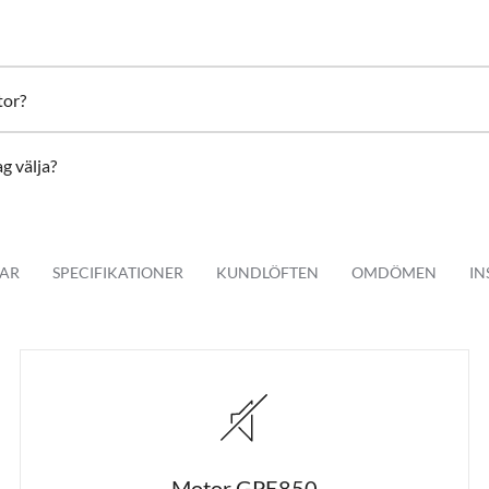
h recirkulation drift
4000K) 2 x2 W
ed exklusiv bakgrundsbelysning i blå
tor?
ag välja?
aly motor som finns att välja mellan 700 kubik till det mindre köket och 85
ta av en ljudlös drift medan allt os effektivt leds ut från köket.
AR
SPECIFIKATIONER
KUNDLÖFTEN
OMDÖMEN
IN
tivt upp på hela uppsugingsytan och leds sedan utanför huset.
 frånluft drift vilket innebär att oset som sugs in kommer ledas ut via im
ecirkulation drift med intern motor. Den interna motorn konverteras enkelt
 recirkulation finns som tillval med köksfläkten, men kan även köpas och ins
Motor GPE850