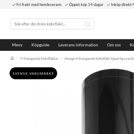
Fri frakt med hemleverans
Öppet köp 14 dagar
Inköp direkt f
Meny
Köpguide
Leverans information
Om oss
Ko
Frihängande köksfläktar
Design frihängande köksfläkt Ypperlig svart
SVENSK VARUMÄRKE