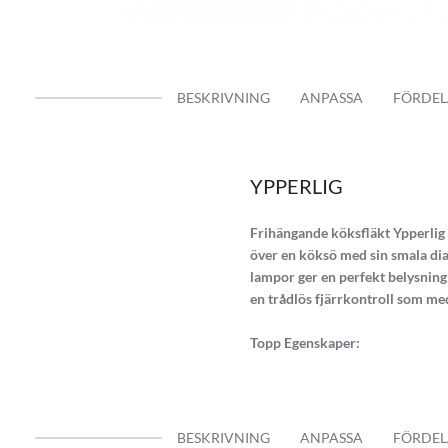
BESKRIVNING
ANPASSA
FÖRDEL
YPPERLIG
Frihängande köksfläkt Ypperlig 
över en köksö med sin smala di
lampor ger en perfekt belysning
en trådlös fjärrkontroll som me
Topp Egenskaper:
Tyst 4 stegs GPE motor (3 steg
Ljudlös motor jobb med exte
Med en kapacitet upp till 768 
BESKRIVNING
ANPASSA
FÖRDEL
Modern och enastående desi