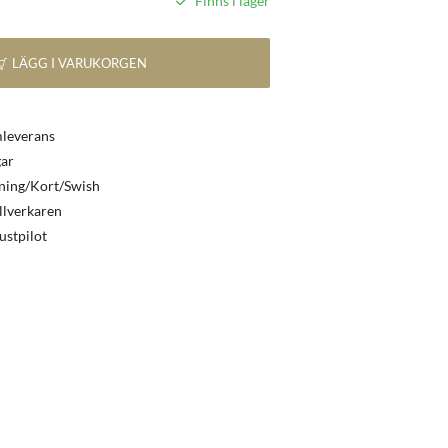
Finns i lager
LÄGG I VARUKORGEN
mleverans
ar
ning/Kort/Swish
illverkaren
ustpilot