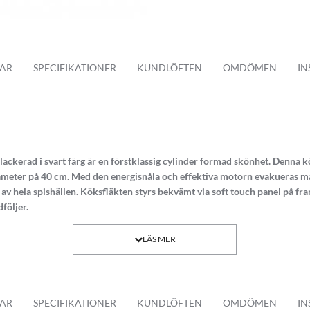
AR
SPECIFIKATIONER
KUNDLÖFTEN
OMDÖMEN
IN
lackerad i svart färg är en förstklassig cylinder formad skönhet. Denna 
ameter på 40 cm. Med den energisnåla och effektiva motorn evakueras mat
 av hela spishällen. Köksfläkten styrs bekvämt via soft touch panel på fr
dföljer.
 + 1 boost läge)
rn vinds motor
m3/h klarar köksfläkten filtrera bort all matos
AR
SPECIFIKATIONER
KUNDLÖFTEN
OMDÖMEN
IN
gn