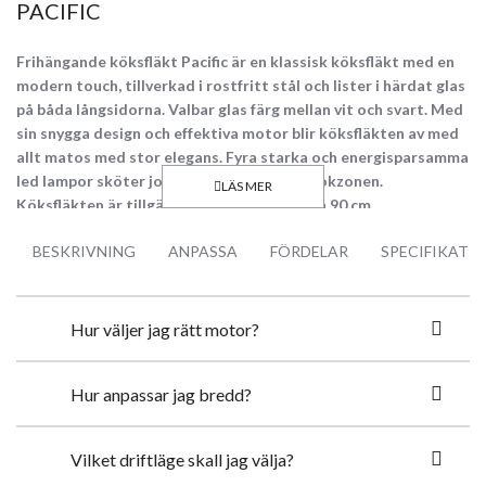
PACIFIC
Frihängande köksfläkt Pacific är en klassisk köksfläkt med en
modern touch, tillverkad i rostfritt stål och lister i härdat glas
på båda långsidorna. Valbar glas färg mellan vit och svart. Med
sin snygga design och effektiva motor blir köksfläkten av med
allt matos med stor elegans. Fyra starka och energisparsamma
led lampor sköter jobbet att belysa hela kokzonen.
Köksfläkten är tillgänglig i bredd 60 cm och 90 cm.
BESKRIVNING
ANPASSA
FÖRDELAR
SPECIFIKATI
Topp Egenskaper:
Tyst 4 stegs GPE motor (3 steg + 1 boost läge)
Ljudlös motor jobb med extern vinds motor
Hur väljer jag rätt motor?
Med en kapacitet upp till 768 m3/h klarar köksfläkten filtrera
bort all matos
Modern och klassisk förenad i ett
Hur anpassar jag bredd?
Anpassad för både frånluft och recirkulation drift
Energisparsam LED spottar (4000K) 4 x 2W
Modern Touch styrning med exklusiv bakgrundsbelysning i blå
Vilket driftläge skall jag välja?
Fjärrkontroll