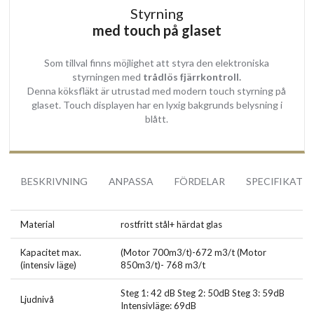
Styrning
beställning.
med touch på glaset
Denna frihängande köksfläkt finns tillgänglig i bredd: 60 cm och 90
cm
Som tillval finns möjlighet att styra den elektroniska
styrningen med
trådlös fjärrkontroll.
Köksfläkt med extern vinds- eller takmotor är
Denna köksfläkt är utrustad med modern touch styrning på
specialbeställning och leveranstiden är 2-4 veckor.
glaset. Touch displayen har en lyxig bakgrunds belysning i
blått.
Leveransomfång:
Köksfläkt i valfri bredd och motor
BESKRIVNING
ANPASSA
FÖRDELAR
SPECIFIKATI
Fjärrkontroll
Fettfilter (60cm: 2 styck), (90cm: 3 styck)
Kallrasskydd 150 / övergång till 125
Material
rostfritt stål+ härdat glas
Skorsten (täckplåt)
Faktura/Kvitto
Kapacitet max.
(Motor 700m3/t)-672 m3/t (Motor
Manual
(intensiv läge)
850m3/t)- 768 m3/t
2 års GARANTI
Steg 1: 42 dB Steg 2: 50dB Steg 3: 59dB
Ljudnivå
Intensivläge: 69dB