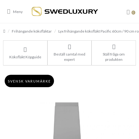
0
Frihängande köksfläktar
Lyx frihängande köksfläkt Pacific 60cm / 90 cm rostf
Beställ samtal med
Ställ fråga om
Köksfläkt Köpguide
expert
produkten
SVENSK VARUMÄRKE