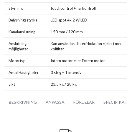
Styrning
touchcontrol + fjärkontroll
Belysningsstyrka
LED spot 4x 2 W LED
Kanalanslutning
150 mm / 120 mm
Anslutning
Kan användas till recirkulation /(eller) med
möjligheter
kolfilter
Motortyp
Intern motor eller Extern motor
Antal Hastigheter
3 steg + 1 intensiv
vikt
23,5 kg / 28 kg
BESKRIVNING
ANPASSA
FÖRDELAR
SPECIFIKATI