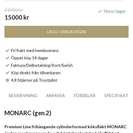
21000 kr
Finns i lager
15000 kr
LÄGG I VARUKORGEN
Fri frakt med hemleverans
Öppet köp 14 dagar
Faktura/Delbetalning/Kort/Swish
Köp direkt från tillverkaren
4,8 Stjärnor på Trustpilot
BESKRIVNING
ANPASSA
FÖRDELAR
SPECIFIKATI
MONARC (gen.2)
Premium Line frihängande cylinderformad köksfläkt MONARC