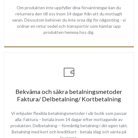
Tack vare den fettavvisande ytan är köksfläkten väldigt enkel att
Om produkten inte uppfyller dina förväntningar kan du
returnera den till oss inom 14 dagar från att du mottagit
hålla ren.
varan. Dessutom behöver du inte oroa dig för någonting - vi
Glaset på undersidan har en praktisk funktion då det tar emot det
ordnar en retur sedel och transportör som hämtar upp
värsta matstänket och tack vare sitt material är det väldigt enkelt
produkten hemma hos dig.
att rengöra. På baksidan av glaset sitter fettfiltret som separerar
fett från matos. Fettfiltret kan tvättas i diskmaskin eller för hand.
Leveransomfång:
Köksfläkt med intern motor
Fjärrkontroll
Kallrasskydd 150 / övergång till 125
Faktura/Kvitto
Manual
Bekväma och säkra betalningsmetoder
2 års GARANTI
Faktura/ Delbetalning/ Kortbetalning
Vi erbjuder flexibla betalningsmetoder i vår butik som passar
alla: Faktura – betala inom 14 dagar efter mottagande av
produkten. Delbetalning – förmånlig betalning i din egen takt.
Betalning med kort och kreditkort - betala idag och vänta på
leverans.