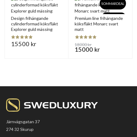
SOMMARDEAL
Bästsäljare
Design frihängande
Premium line frihängande
cylinderformad köksfläkt
köksfläkt Monarc svart
Explorer guld mässing
matt
-17 %
15500 kr
18000 kr
15000 kr
Järnvägsgatan 37
274 32 Skurup