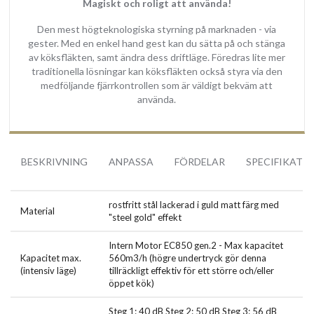
knappar eller display på kåpan.
Magiskt och roligt att använda!
Den mest högteknologiska styrning på marknaden - via
Köksfläktens justerbara skorsten fästs med magneter som är
gester. Med en enkel hand gest kan du sätta på och stänga
dolda inne i kåpan, tack vare detta finns det heller inga synliga
av köksfläkten, samt ändra dess driftläge. Föredras lite mer
skruvar på köksfläktens ytterhölje.
traditionella lösningar kan köksfläkten också styra via den
medföljande fjärrkontrollen som är väldigt bekväm att
Frihängande cylinder köksfläkten Monarc är en Premiumprodukt
använda.
som är genomtänkt och skapad utefter våra mest krävande
kunders önskemål.
Belysning
BESKRIVNING
ANPASSA
FÖRDELAR
SPECIFIKATI
Enastående och exklusiv LED belysning runt kåpans omkrets i form
av en cirkel med dimmerfunktion och reglerbar belysnings nyans
rostfritt stål lackerad i guld matt färg med
2950° kelvin (varm) upp till 6500° kelvin (kall) som ställs in via den
Material
"steel gold" effekt
medföljande fjärrkontrollen.
Belysningen lyser upp hela spishällen och ger en god
Intern Motor EC850 gen.2 - Max kapacitet
Kapacitet max.
560m3/h (högre undertryck gör denna
arbetsbelysning. Dessutom kan du använda köksfläkten som
(intensiv läge)
tillräckligt effektiv för ett större och/eller
stämningsbelysning och med hjälp av dimmer skapa en mysig
öppet kök)
atmosfär när du avnjuter en måltid vid köksön.
Steg 1: 40 dB Steg 2: 50 dB Steg 3: 56 dB