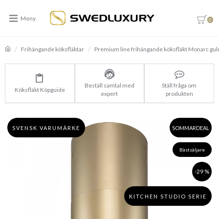
0
Frihängande köksfläktar
Premium line frihängande köksfläkt Monarc gul
Beställ samtal med
Ställ fråga om
Köksfläkt Köpguide
expert
produkten
SVENSK VARUMÄRKE
SOMMARDEAL
Bästsäljare
-29 %
KITCHEN STUDIO SERIE