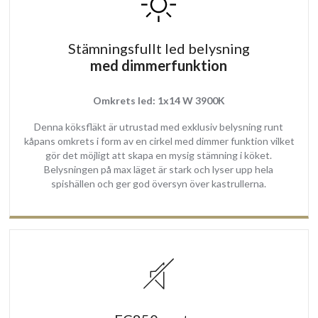
Tyst, effektiv och energi sparsam borstlös EC-motor
Kantsug med ‘venturi effekt’ erbjuder bästa matos upptagning
Stämningsfullt led belysning
med dimmerfunktion
Omkrets led: 1x14 W 3900K
Denna köksfläkt är utrustad med exklusiv belysning runt
kåpans omkrets i form av en cirkel med dimmer funktion vilket
gör det möjligt att skapa en mysig stämning i köket.
Belysningen på max läget är stark och lyser upp hela
spishällen och ger god översyn över kastrullerna.