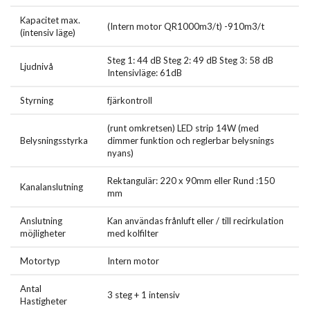
Köksfläkten är väldigt enkel att hålla ren och snygg i flera år, tack
Kapacitet max.
vare de fettavvisande ytorna. Fettfilter i köksfläkten tas enkelt av
(Intern motor QR1000m3/t) -910m3/t
(intensiv läge)
och kan maskindiskas eller tvättas för hand.
Steg 1: 44 dB Steg 2: 49 dB Steg 3: 58 dB
Rekommendationen är att rengöra fettfilter minst en gång i
Ljudnivå
Intensivläge: 61dB
månaden vid regelbunden matlagning. Passa då samtidigt att torka
av köksfläkten från fett med en disktrasa och lite diskmedel och
Styrning
fjärkontroll
fönsterputs för glasytan.
(runt omkretsen) LED strip 14W (med
Kom ihåg att torka torrt kåpan innan användning! Gör köksfläkten
Belysningsstyrka
dimmer funktion och reglerbar belysnings
strömlös vid all underhåll.
nyans)
Kompakt design
Rektangulär: 220 x 90mm eller Rund :150
Kanalanslutning
mm
Köksfläkten har en av den lägsta inbyggnadshöjd på marknaden.
Du behöver endast 19 cm inbyggnadshöjd för att få plats med
Anslutning
Kan användas frånluft eller / till recirkulation
möjligheter
med kolfilter
köksfläkt kåpan i taket.
Finns där inte plats att fälla in köksfläkten i taket, kan man
Motortyp
Intern motor
platsbygga en väldigt låg låda som kommer ner från taket. Därefter
Antal
kan köksfläkten enkelt fällas in i lådan och döljas.
3 steg + 1 intensiv
Hastigheter