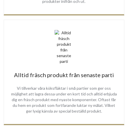
produkter inifrån och ut.
Leveransomfång:
Köksfläkt med motor
Alltid fräsch produkt från senaste parti
Fjärrkontroll
Fettfilter (3 styck)
Vi tillverkar våra köksfläktar i små partier som ger oss
Faktura/Kvitto
möjlighet att lagra dessa under en kort tid och alltid erbjuda
Manual
dig en fräsch produkt med nyaste komponenter. Oftast får
2 års GARANTI
du hem en produkt som fortfarande luktar ny målat. Vilket
ger lyxig känsla av special beställd produkt.