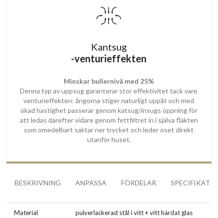
kan takfläkten kompletteras med ett kolfilter eller Plasma filter,
som finns att välja i driftläget eller som kan kompletteras i
efterhand.
Vi rekommenderar att använda Plasmafilter för att uppnå bästa
Kantsug
filtreringseffekt!
-venturieffekten
Plasma filter rengör upp till 99% av matoset, rengör luften i köket,
fungerar ljuddämpande, är energibesparande, har en livslängd på
Minskar bullernivå med 25%
upp till 15år och behöver inget underhåll.
Denna typ av uppsug garanterar stor effektivitet tack vare
venturieffekten: ångorna stiger naturligt uppåt och med
Material
ökad hastighet passerar genom katsug/insugs öppning för
att ledas därefter vidare genom fettfiltret in i själva fläkten
Köksfläktens kåpa är tillverkad i kvalitetsstål som har lackerats i vit
som omedelbart saktar ner trycket och leder oset direkt
fettavvisande färg. I mitten har man placerat en stor glaslucka i
utanför huset.
härdat glas i matchande vit färg vilken ger ännu mer lyx känsla till
ditt kök.
Under glaset finns 3 tjocka fettfilter som effektivt stoppar matfett
BESKRIVNING
ANPASSA
FÖRDELAR
SPECIFIKATI
för att tränga igenom till ventilationskanalen.
Rengöring
Material
pulverlackerad stål i vitt + vitt härdat glas