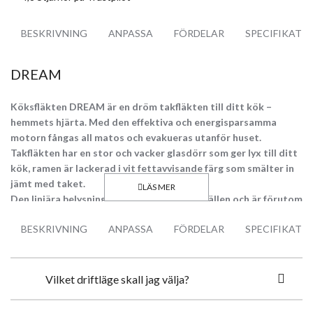
BESKRIVNING
ANPASSA
FÖRDELAR
SPECIFIKATI
DREAM
Köksfläkten DREAM är en dröm takfläkten till ditt kök –
hemmets hjärta. Med den effektiva och energisparsamma
motorn fångas all matos och evakueras utanför huset.
Takfläkten har en stor och vacker glasdörr som ger lyx till ditt
kök, ramen är lackerad i vit fettavvisande färg som smälter in
jämt med taket.
Den linjära belysningen lyser upp hela spishällen och är förutom
detta en vacker och modern dekoration. Belysningens dimmer
BESKRIVNING
ANPASSA
FÖRDELAR
SPECIFIKATI
funktion tillåter att justera lyset när som helst via den
medföljande trådlösa fjärrkontrollen.
Vilket driftläge skall jag välja?
Topp Egenskaper: