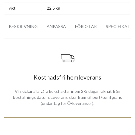
Energibesparing
vikt
22,5 kg
Den borstlösa motorn - Garanterar avsevärd energibesparing i
kombination med hög utsugnings effektivitet.
BESKRIVNING
ANPASSA
FÖRDELAR
SPECIFIKATI
Den förbrukar 85 % mindre än konventionella motorer vid låg-
medelhastigheter (i kWh), och 35 % mindre vid höga hastigheter.
De är också de mest tystgående motorerna på marknaden idag och
garanterar stabil prestanda under alla driftsförhållanden. Motorn
gör också utsugningen mer exakt i hastighet och är mer hållbara än
en traditionell motor.
Kostnadsfri hemleverans
Hållbar design
Vi skickar alla våra köksfläktar inom 2-5 dagar räknat från
Denna takintegrerade köksfläkt är en hållbar och effektiv enhet
beställnings datum. Leverans sker fram till port/tomtgräns
som kommer att fungera och pryda ditt kök i flera år.
(undantag för Ö-leveranser).
All material och komponenter som har används för att tillverka
denna köksfläkt är utvalda med omsorg för att erbjuda en låg
energiförbrukning och framförallt högsta kvalitet och hållbarhet.
Fjärrkontroll