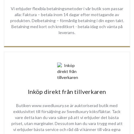
Vi rekommenderar att ansluta köksfläktens motor med 150 mm
Vi erbjuder flexibla betalningsmetoder i vår butik som passar
rund kanal eller rektangulär motsvarande så långt det går. Tack vare
alla: Faktura – betala inom 14 dagar efter mottagande av
produkten. Delbetalning – förmånlig betalning i din egen takt.
detta kommer motorn att nå bästa utsugnings effekt!
Betalning med kort och kreditkort - betala idag och vänta på
Denna köksfläkt levereras med en strömkabel och stickkontakt
leverans.
som anslutas till elnät med (200-230V ~ 50Hz).
Tips:
Komplettera din köksfläkt med våra galvanisierade kanaler och
bygg din egen ventilations anslutning:
Inköp direkt från tillverkaren
Swedluxury Galvat plattkanal system
Butiken www.swedluxury.se är auktoriserad butik med
exklusivitet till försäljning av Swedluxury köksfläktar. Tack
vare detta kan du vara säker på att vi erbjuder det bästa
priset, utan marginaler. Dessutom kan du vara trygg med att
vi erbjuder bästa service och råd då vi känner till våra egna