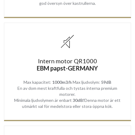
god översyn över kastrullerna.
luktfritt på nolltid!
Effektiv LED belysning
Modern linjär belysning som ramar in köksfläkten och göra
köksfläkten till en diskret och snygg inredningsdetalj.
I denna takintegrerade köksfläkt modellen har vi valt att
uppgradera med den allra bästa led-belysnings lösning som hjälper
dig att matcha dina nuvarande LED-lampor i köket med belysningen
Intern motor QR1000
i köksfläkten. Belysningen justeras enkelt via den medföljande
EBM papst-GERMANY
fjärrkontrollen när som helst du önskar genomföra en ändring.
Nyans justerbar LED-belysning - 2950° kelvin (varm) upp till 6500°
Max kapacitet:
1000m3/h
Max ljudvolym:
59dB
En av dom mest kraftfulla och tystas interna premium
kelvin (kall).
motorer.
Minimala ljudvolymen är enbart
30dB!
Denna motor är ett
Driftläge
utmärkt val för medelstora eller stora öppna kök.
Köksfläkten är avsedd att anslutas till en imkanal som har ett eget
utblås utanför huset.
Finns där inte möjlighet att ansluta köksfläkt motorn till ventilation,