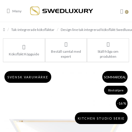
0
Tak-integrerade köksfläktar
Design line tak integrerad köksfläkt Swedluxur
Beställ samtal med
Ställ fråga om
Köksfläkt Köpguide
expert
produkten
SVENSK VARUMÄRKE
SOMMARDEAL
Bästsäljare
-16 %
KITCHEN STUDIO SERIE