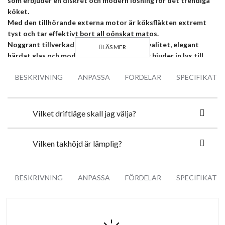
som erbjuder en diskret och modern lösning för det trendiga
köket.
Med den tillhörande externa motor är köksfläkten extremt
tyst och tar effektivt bort all oönskat matos.
Noggrant tillverkad i material av högsta kvalitet, elegant
härdat glas och modern Led strip belysning bjuder in lyx till
ditt kök. Köksfläkten styrs bekvämt via den medföljande
BESKRIVNING
ANPASSA
FÖRDELAR
SPECIFIKATI
fjärrkontrollen.
Topp Egenskaper:
Vilket driftläge skall jag välja?
Tyst 4 stegs motor (3 steg + 1 intensiv)
Extern Vinds Motor GPE850 - kapacitet 775m3/h
Vilken takhöjd är lämplig?
Köksfläkten blir av med matos på ett ögonblick
Effektiv Kantsug
Timer
BESKRIVNING
ANPASSA
FÖRDELAR
SPECIFIKATI
Enkel installation
Enkel att rengöra
Energisparsam och modern LED strip belysning 2 x 5 W (3800K)
Fjärrkontroll + touch styrning
Bredd100 cm