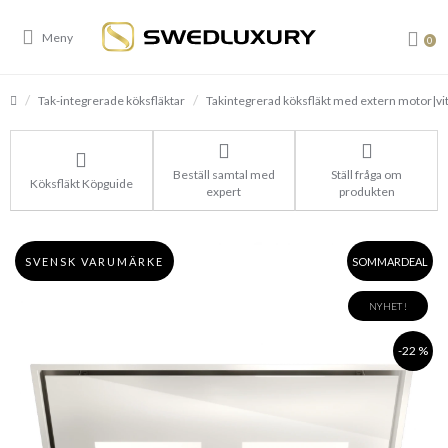
0
Tak-integrerade köksfläktar
Takintegrerad köksfläkt med extern motor|v
Beställ samtal med
Ställ fråga om
Köksfläkt Köpguide
expert
produkten
SVENSK VARUMÄRKE
SOMMARDEAL
NYHET !
-22 %