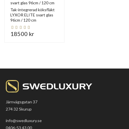
Tak-integrerad köksfläkt
LYXOR ELITE svart glas
96cm / 120 cm
18500 kr
Järnvägsgatan 37
274 32 Skurup
info@swedluxury.se
0406-53 43 00