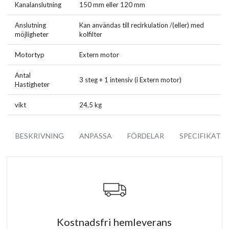
Leveransomfång:
Kanalanslutning
150 mm eller 120 mm
Köksfläkt
Anslutning
Kan användas till recirkulation /(eller) med
Fjärrkontroll
möjligheter
kolfilter
Extern motor inkluderar 4 meter anslutning kabel
Tillbehör för montage
Motortyp
Extern motor
Faktura/Kvitto
Manual
Antal
3 steg + 1 intensiv (i Extern motor)
2 års GARANTI
Hastigheter
vikt
24,5 kg
BESKRIVNING
ANPASSA
FÖRDELAR
SPECIFIKATI
Kostnadsfri hemleverans