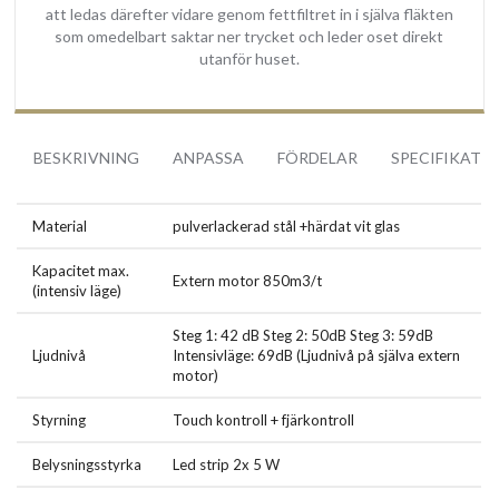
att ledas därefter vidare genom fettfiltret in i själva fläkten
funktion.
som omedelbart saktar ner trycket och leder oset direkt
utanför huset.
Belysning
Fantastisk belysning 2x5W i form av två led strips som belyser hela
spishällen ordentligt!
BESKRIVNING
ANPASSA
FÖRDELAR
SPECIFIKATI
Enkel installation
Takintegrerade köksfläkten NIGHTSKY monteras fast i taket med
hjälp av medföljande fästen.
Material
pulverlackerad stål +härdat vit glas
Köksfläkten kan installeras både infälld i taket eller i en platsbyggd
Kapacitet max.
låda. (Obs! Vi rekommenderar att köksfläkten beställs och
Extern motor 850m3/t
(intensiv läge)
levereras innan några montering förberedelser sker).
Steg 1: 42 dB Steg 2: 50dB Steg 3: 59dB
Inbyggnads dimensioner:
975 x 480 (mm)
Ljudnivå
Intensivläge: 69dB (Ljudnivå på själva extern
Inbyggnadsdjup är
: 12 cm + utloppshöjd
motor)
Styrning
Touch kontroll + fjärkontroll
Köksfläkt levereras med en strömkabel och stickkontakt som
anslutas till elnät med (200-230V ~ 50Hz).
Belysningsstyrka
Led strip 2x 5 W