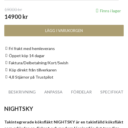
19000 kr
Finns i lager
14900 kr
LÄGG I VARUKORGEN
Fri frakt med hemleverans
Öppet köp 14 dagar
Faktura/Delbetalning/Kort/Swish
Köp direkt från tillverkaren
4,8 Stjärnor på Trustpilot
BESKRIVNING
ANPASSA
FÖRDELAR
SPECIFIKATI
NIGHTSKY
Takintegrerade köksfläkt NIGHTSKY är en takinfälld köksfläkt