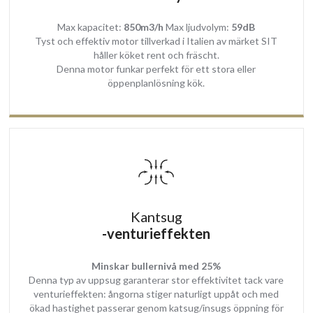
Material
Max kapacitet:
850m3/h
Max ljudvolym:
59dB
Köksfläkten är tillverkad i högkvalitets stål som lackerats i
Tyst och effektiv motor tillverkad i Italien av märket SIT
fettavvisande färg. Det stora härdade glaset som är inramat av
håller köket rent och fräscht.
kåpan är en exklusiv och praktisk detalj.
Denna motor funkar perfekt för ett stora eller
öppenplanlösning kök.
Enkel Rengöring
Köksfläkten är enkel att hålla ren tack vare det stora härdade
glaset som är enkelt att torkas av. På undersidan av glasluckan
finns fettfilter som är enkla att komma åt. Fettfilter fångar upp
fettrester därför bör dessa rengöras minst en gång i månaden för
att behålla köksfläktens effektivitet och brandsäkerhet. Fettfilter
kan tvättas för hand eller i diskmaskin.
Kantsug
-venturieffekten
Bekvämligheter
Köksfläkten styrs med en medföljande fjärrkontroll, men kan även
Minskar bullernivå med 25%
manövreras manuellt med touch styrning som finns på glasluckan.
Denna typ av uppsug garanterar stor effektivitet tack vare
Via styrningen kan du tända och släcka belysningen, välja
venturieffekten: ångorna stiger naturligt uppåt och med
motorhastighet och sätta köksfläkten på eftergång läge med timer
ökad hastighet passerar genom katsug/insugs öppning för