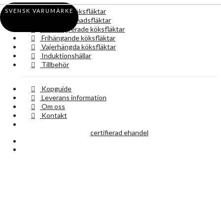
Vägghängda köksfläktar
SVENSK VARUMÄRKE
Underbyggnadsfläktar
Takintegrerade köksfläktar
Frihängande köksfläktar
Vajerhängda köksfläktar
Induktionshällar
Tillbehör
Kopguide
Leverans information
Om oss
Kontakt
certifierad ehandel