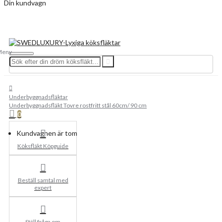
Din kundvagn
Underbyggnadsfläktar
Underbyggnadsfläkt Tovre rostfritt stål 60cm/ 90 cm
0
Kundvagnen är tom
Köksfläkt Köpguide
Beställ samtal med
expert
Ställ fråga om