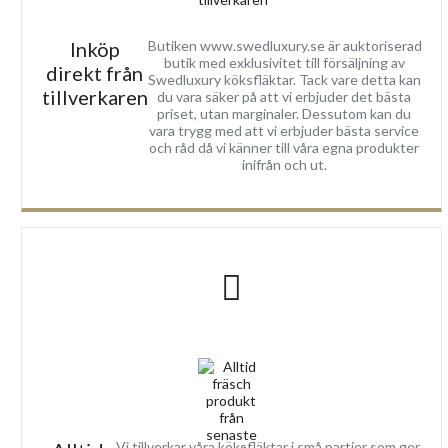
Inköp
Butiken www.swedluxury.se är auktoriserad
butik med exklusivitet till försäljning av
direkt från
Swedluxury köksfläktar. Tack vare detta kan
tillverkaren
du vara säker på att vi erbjuder det bästa
priset, utan marginaler. Dessutom kan du
vara trygg med att vi erbjuder bästa service
och råd då vi känner till våra egna produkter
inifrån och ut.
Vi tillverkar våra köksfläktar i små partier som ger