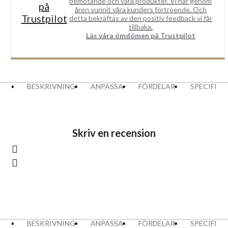
bemötande och våra produkter. Vi har genom
på
åren vunnit våra kunders förtroende. Och
Trustpilot
detta bekräftas av den positiv feedback vi får
tillbaka.
Läs våra ömdömen på Trustpilot
BESKRIVNING
ANPASSA
FÖRDELAR
SPECIFIK
Skriv en recension
Logga in
eller
registrera dig
för att skriva en recension
BESKRIVNING
ANPASSA
FÖRDELAR
SPECIFIK