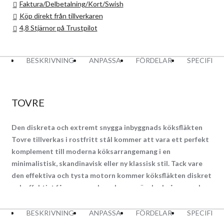
Faktura/Delbetalning/Kort/Swish
Köp direkt från tillverkaren
4,8 Stjärnor på Trustpilot
BESKRIVNING
ANPASSA
FÖRDELAR
SPECIFIK
TOVRE
Den diskreta och extremt snygga inbyggnads köksfläkten
Tovre tillverkas i rostfritt stål kommer att vara ett perfekt
komplement till moderna köksarrangemang i en
minimalistisk, skandinavisk eller ny klassisk stil. Tack vare
den effektiva och tysta motorn kommer köksfläkten diskret
och effektivt fånga upp och evakuera oönskade ångor och
lukter från köket. Den moderna led strip belysningen med
longlife - teknik ger en god arbetsbelysning. Köksfläkten är
BESKRIVNING
ANPASSA
FÖRDELAR
SPECIFIK
tillgänglig i bredd 60 cm och 90 cm. Avsedd för att bygga in i