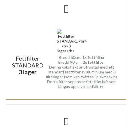
professionella medlet Berner som finns att köpa som tillval med
köksfläkten.
Bekvämligheter
Köksfläkten kontrolleras och justeras med elegant
knappstyrning. Du kan bland annat kontrollera hastigheten på
motorn och belysningen via styrningen.
Denna inbyggnads köksfläkt finns tillgänglig i bredd: 60 cm och
Fettfilter
Bredd 60cm:
1x fettfilter
90 cm
Bredd 90 cm:
2x fettfilter
STANDARD
Denna köksfläkt är utrustad med ett
Leveransomfång:
3 lager
standard fettfilter av aluminium med 3
filterlager (som kan tvättas i diskmaskin).
Köksfläkt i valfri bredd och motor
Detta filter separerar fett från luft som
Fettfilter
fångas upp av köksfläkten.
Kallrasskydd 150 / övergång till 125
Faktura/Kvitto
Manual
2 års GARANTI