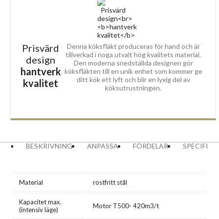
Prisvärd
Denna köksfläkt produceras för hand och är
tillverkad i noga utvalt hög kvalitets material.
design
Den moderna snedställda designen gör
hantverk
köksfläkten till en unik enhet som kommer ge
ditt kök ett lyft och blir en lyxig del av
kvalitet
köksutrustningen.
BESKRIVNING
ANPASSA
FÖRDELAR
SPECIFIK
Material
rostfritt stål
Kapacitet max.
Motor T500- 420m3/t
(intensiv läge)