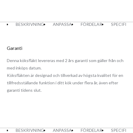
BESKRIVNING
ANPASSA
FÖRDELAR
SPECIFIK
Garanti
Denna köksfläkt levereras med 2 års garanti som gäller från och
med inköps datum.
Köksfläkten är designad och tillverkad av högsta kvalitet för en
tillfredsställande funktion i ditt kök under flera år, även efter
garanti tidens slut.
BESKRIVNING
ANPASSA
FÖRDELAR
SPECIFIK