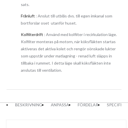
Drift läge
sats.
Köksfläkten är anpassad för både frånluft drift och kolfilter /
recirkulation drift. Den interna motorn konverteras enkelt till en
Frånluft
: Anslut till utblås dvs. till egen imkanal som
recirkulations fläkt med ett sats kolfilter som kan köpas som
bortforslar oset utanför huset.
tillval med köksfläkten, men kan även köpas i efterhand.
Kolfilterdrift
: Använd med kolfilter i recirkulation läge.
Material
Kolfilter monteras på motorn, när köksfläkten startas
Köksfläkten är tillverkad i kvalitets rostfritt stål.
aktiveras det aktiva kolet och rengör oönskade lukter
som uppstår under matlagning - renad luft släpps in
Montering
tillbaka i rummet. I detta läge skall köksfläkten inte
Avsedd för montering ovanför spishällen. Inbyggnad i skåpet
anslutas till ventilation.
eller inbyggd i en platsbyggd kåpa.
Rengöring
Det rekommenderas att tvätta fettfiltret för hand eller i
diskmaskin minst en gång i månaden för bästa filtrerings
BESKRIVNING
ANPASSA
FÖRDELAR
SPECIFIK
förmåga.
Köksfläktens rostfria ytor rengörs med medel som är anpassad
för dessa ytor. Rekommenderas att använda sig av