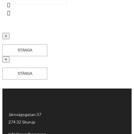
×
STÄNGA
×
STÄNGA
Järnvägsgatan 37
274 32 Skurup
info@swedluxury.se