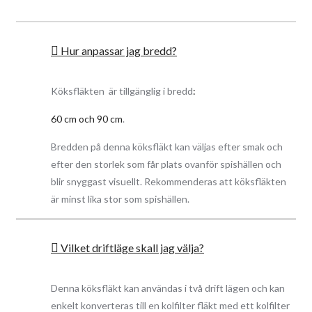
skåpet eller för inbyggnad i kåpa ovanför spishällen.
Topp Egenskaper:
Hur anpassar jag bredd?
Tyst 3 stegs motor
Enkel att rengöra
Köksfläkten är tillgänglig i bredd
:
Enkel Installation
Med en kapacitet upp till 420 m3/h klarar den att filtrera bort
all matos
60 cm och 90 cm
.
Elegant knapp styrning
Anpassad för både frånluft och kolfilter drift
Bredden på denna köksfläkt kan väljas efter smak och
Energisparsam LED belysning (4000K) 60 cm: 1 x 4W; 90 cm: 1
efter den storlek som får plats ovanför spishällen och
x 6W
Tillgänglig i bredd 50 cm och 60 cm
blir snyggast visuellt. Rekommenderas att köksfläkten
är minst lika stor som spishällen.
Effektiv os uppsugning
Köksfläktens interna motor med en max kapacitet på 420 m3/h,
Vilket driftläge skall jag välja?
fångar upp all matos och evakuerar det utanför huset. Kvalitets
fettfiltret hjälper till att fånga upp fett och håller köksfläktens
insida ren och fräsch.
Denna köksfläkt kan användas i två drift lägen och kan
enkelt konverteras till en kolfilter fläkt med ett kolfilter