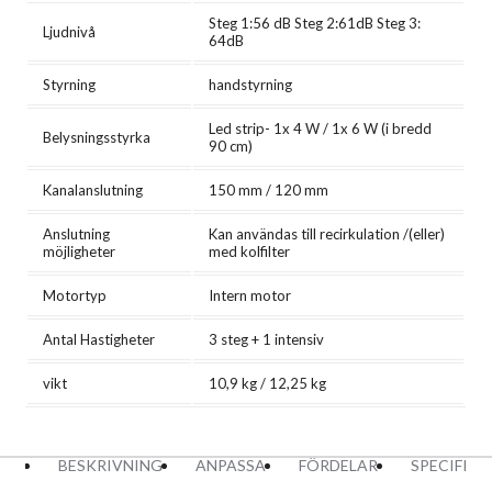
Steg 1:56 dB Steg 2:61dB Steg 3:
Ljudnivå
64dB
Styrning
handstyrning
Led strip- 1x 4 W / 1x 6 W (i bredd
Belysningsstyrka
90 cm)
Kanalanslutning
150 mm / 120 mm
Anslutning
Kan användas till recirkulation /(eller)
möjligheter
med kolfilter
Motortyp
Intern motor
Antal Hastigheter
3 steg + 1 intensiv
vikt
10,9 kg / 12,25 kg
BESKRIVNING
ANPASSA
FÖRDELAR
SPECIFIK